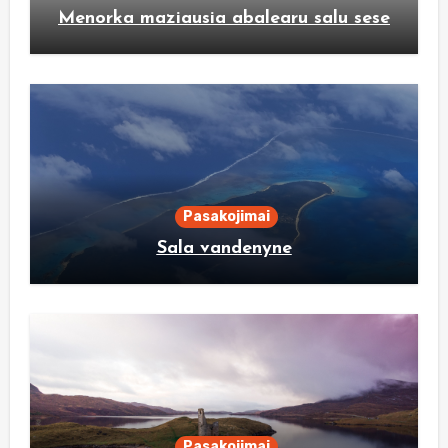
Menorka maziausia abalearu salu sese
Pasakojimai
Sala vandenyne
Pasakojimai