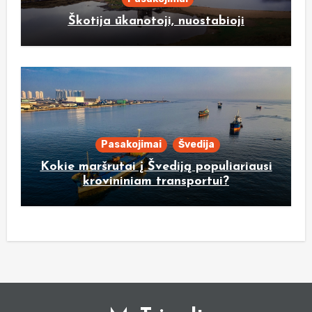
Škotija ūkanotoji, nuostabioji
Pasakojimai
Švedija
Kokie maršrutai į Švediją populiariausi
krovininiam transportui?