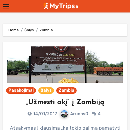
Skip
to
content
Home
Šalys
Zambia
Pasakojimai
Šalys
Zambia
„Užmesti akį“ į Zambiją
14/01/2017
ArunasG
4
Atsakymas į klausimą „ką tokio galima pamatyti