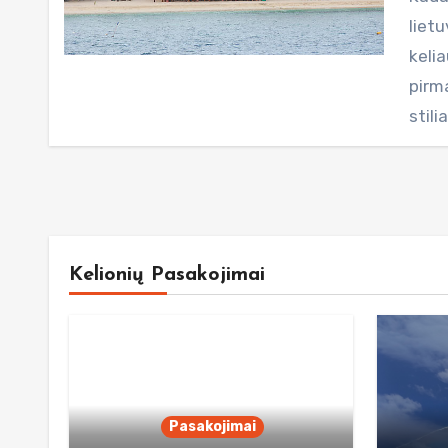
lietu
keli
pirm
stili
Kelionių Pasakojimai
Pasakojimai