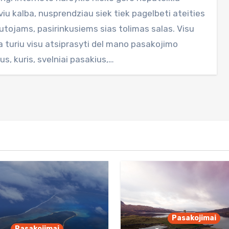
viu kalba, nusprendziau siek tiek pagelbeti ateities
autojams, pasirinkusiems sias tolimas salas. Visu
a turiu visu atsiprasyti del mano pasakojimo
aus, kuris, svelniai pasakius,…
Pasakojimai
Pasakojimai