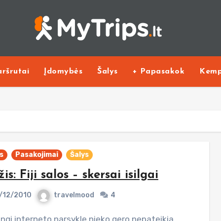
ršrutai
Įdomybės
Šalys
+ Papasakok
Kemp
s
Pasakojimai
Šalys
žis: Fiji salos – skersai isilgai
/12/2010
travelmood
4