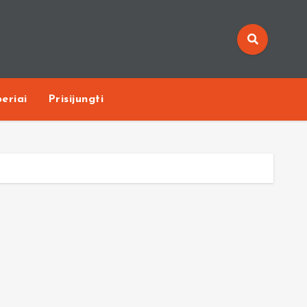
eriai
Prisijungti