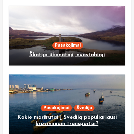
Pasakojimai
Škotija ūkanotoji, nuostabioji
Pasakojimai
Švedija
Kokie maršrutai į Švediją populiariausi
krovininiam transportui?