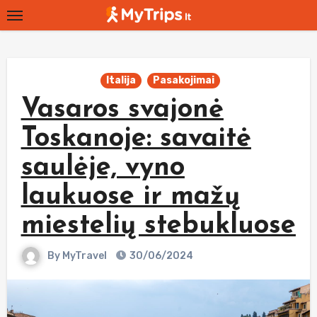
Skip
to
content
Italija
Pasakojimai
Vasaros svajonė
Toskanoje: savaitė
saulėje, vyno
laukuose ir mažų
miestelių stebukluose
By
MyTravel
30/06/2024