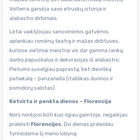
Volterra garsėja savo etruskų istorija ir
alabastro dirbiniais.
Lėtai vaikščiojau senovinėmis gatvėmis,
aplankiau romėnų teatrą ir mažas dirbtuves,
kuriose vietiniai meistrai vis dar gamina rankų
darbo papuošalus ir dekoracijas iš alabastro.
Pietums suvalgiau paprastą, bet dievišką
patiekalą – panzanella (itališkas duonos ir
pomidorų salotas).
Ketvirta ir penkta dienos – Florencija
Nors norėjosi būti kuo ilgiau gamtoje, negalėjau
praleisti
Florencijos
. Dvi dienas praleidau
tyrinėdama šį meno lobyną: