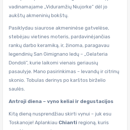
vadinamajame „Viduramžių Niujorke“ dėl jo
aukštų akmeninių bokštų.
Pasiklydau siaurose akmeninėse gatvelėse,
stebėjau vietines moteris, pardavinėjančias
rankų darbo keramiką, ir, žinoma, paragavau
legendinių San Gimignano ledų – „Gelateria
Dondoli“, kurie laikomi vienais geriausių
pasaulyje. Mano pasirinkimas – levandų ir citrinų
skonio. Tobulas derinys po karštos birželio
saulės.
Antroji diena – vyno keliai ir degustacijos
Kitą dieną nusprendžiau skirti vynui – juk esu
Toskanoje! Aplankiau
Chianti
regioną, kuris