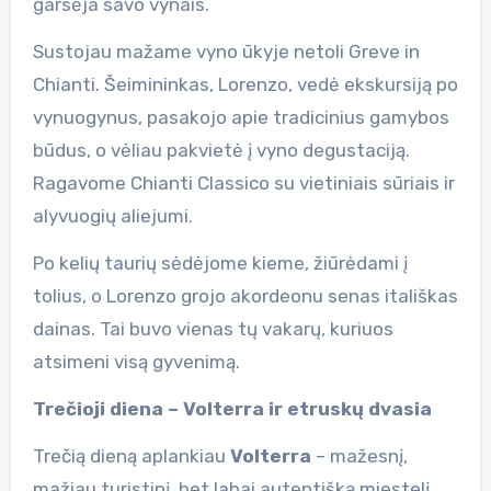
garsėja savo vynais.
Sustojau mažame vyno ūkyje netoli Greve in
Chianti. Šeimininkas, Lorenzo, vedė ekskursiją po
vynuogynus, pasakojo apie tradicinius gamybos
būdus, o vėliau pakvietė į vyno degustaciją.
Ragavome Chianti Classico su vietiniais sūriais ir
alyvuogių aliejumi.
Po kelių taurių sėdėjome kieme, žiūrėdami į
tolius, o Lorenzo grojo akordeonu senas itališkas
dainas. Tai buvo vienas tų vakarų, kuriuos
atsimeni visą gyvenimą.
Trečioji diena – Volterra ir etruskų dvasia
Trečią dieną aplankiau
Volterra
– mažesnį,
mažiau turistinį, bet labai autentišką miestelį.