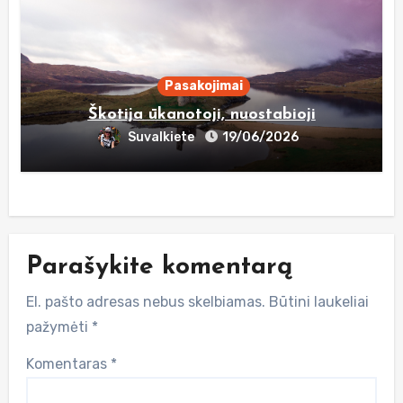
Pasakojimai
Škotija ūkanotoji, nuostabioji
Suvalkiete
19/06/2026
Parašykite komentarą
El. pašto adresas nebus skelbiamas.
Būtini laukeliai
pažymėti
*
Komentaras
*