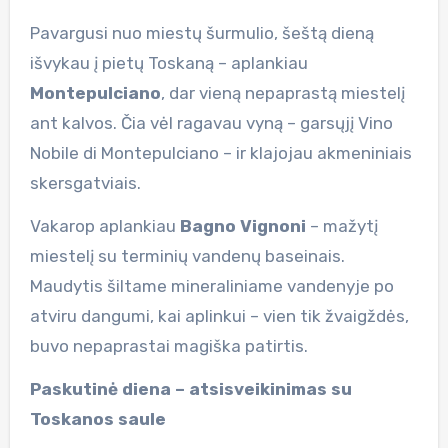
Pavargusi nuo miestų šurmulio, šeštą dieną
išvykau į pietų Toskaną – aplankiau
Montepulciano
, dar vieną nepaprastą miestelį
ant kalvos. Čia vėl ragavau vyną – garsųjį Vino
Nobile di Montepulciano – ir klajojau akmeniniais
skersgatviais.
Vakarop aplankiau
Bagno Vignoni
– mažytį
miestelį su terminių vandenų baseinais.
Maudytis šiltame mineraliniame vandenyje po
atviru dangumi, kai aplinkui – vien tik žvaigždės,
buvo nepaprastai magiška patirtis.
Paskutinė diena – atsisveikinimas su
Toskanos saule