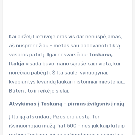
Kai birželį Lietuvoje oras vis dar nenuspėjamas,
aš nusprendžiau – metas sau padovanoti tikrą
vasaros patirtį. Ilgai nesvarsčiau:
Toskana,
Italija
visada buvo mano sąraše kaip vieta, kur
norėčiau pabėgti. Šilta saulė, vynuogynai,
kvepiantys levandų laukai ir istoriniai miesteliai…
Būtent to ir reikėjo sielai.
Atvykimas į Toskaną – pirmas žvilgsnis į rojų
Į Italiją atskridau į Pizos oro uostą. Ten
išsinuomojau mažą Fiat 500 – nes juk kaip kitaip
pažinsi Toskaną, jei ne važiuodamas vingiuotais