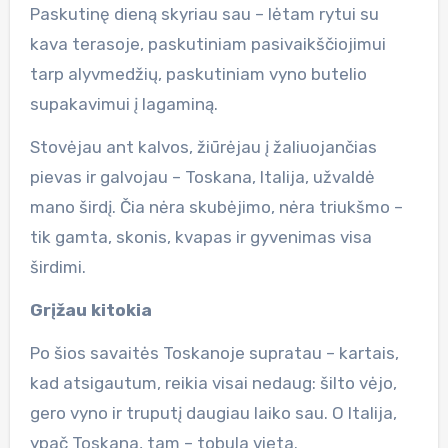
Paskutinę dieną skyriau sau – lėtam rytui su
kava terasoje, paskutiniam pasivaikščiojimui
tarp alyvmedžių, paskutiniam vyno butelio
supakavimui į lagaminą.
Stovėjau ant kalvos, žiūrėjau į žaliuojančias
pievas ir galvojau – Toskana, Italija, užvaldė
mano širdį. Čia nėra skubėjimo, nėra triukšmo –
tik gamta, skonis, kvapas ir gyvenimas visa
širdimi.
Grįžau kitokia
Po šios savaitės Toskanoje supratau – kartais,
kad atsigautum, reikia visai nedaug: šilto vėjo,
gero vyno ir truputį daugiau laiko sau. O Italija,
ypač Toskana, tam – tobula vieta.