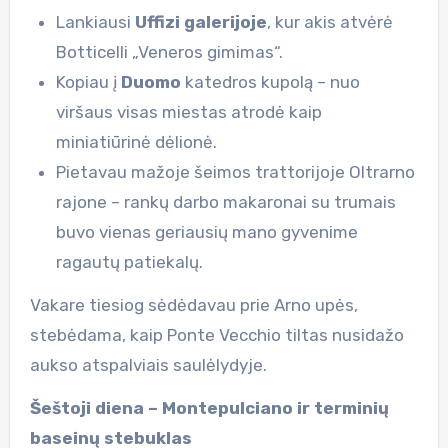
Lankiausi
Uffizi galerijoje
, kur akis atvėrė
Botticelli „Veneros gimimas“.
Kopiau į
Duomo
katedros kupolą – nuo
viršaus visas miestas atrodė kaip
miniatiūrinė dėlionė.
Pietavau mažoje šeimos trattorijoje Oltrarno
rajone – rankų darbo makaronai su trumais
buvo vienas geriausių mano gyvenime
ragautų patiekalų.
Vakare tiesiog sėdėdavau prie Arno upės,
stebėdama, kaip Ponte Vecchio tiltas nusidažo
aukso atspalviais saulėlydyje.
Šeštoji diena – Montepulciano ir terminių
baseinų stebuklas