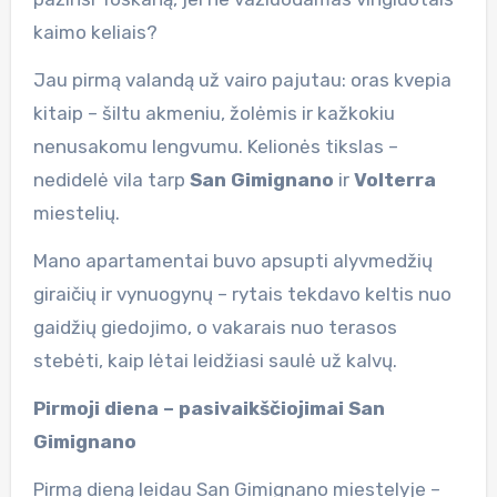
kaimo keliais?
Jau pirmą valandą už vairo pajutau: oras kvepia
kitaip – šiltu akmeniu, žolėmis ir kažkokiu
nenusakomu lengvumu. Kelionės tikslas –
nedidelė vila tarp
San Gimignano
ir
Volterra
miestelių.
Mano apartamentai buvo apsupti alyvmedžių
giraičių ir vynuogynų – rytais tekdavo keltis nuo
gaidžių giedojimo, o vakarais nuo terasos
stebėti, kaip lėtai leidžiasi saulė už kalvų.
Pirmoji diena – pasivaikščiojimai San
Gimignano
Pirmą dieną leidau San Gimignano miestelyje –