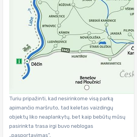
Turiu pripažinti, kad nesirinkome visą parką
apimančio maršruto, tad keletas vaizdingų
objektų liko neaplankytų, bet kaip bebūtų mūsų
pasirinkta trasa irgi buvo neblogas
„pasportavimas”.