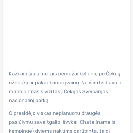
Kažkaip šiais metais nemažai kelionių po Čekiją
užderėjo ir pakankamai įvairių. Ne išimtis buvo ir
mano pirmasis vizitas į Čekijos Šveicarijos
nacionalinį parką.
O prasidėjo viskas neplanuotu draugės
pasiūlymu savaitgalio išvykai. Chata (namelis
kempinge) dviems naktims parūpinta, taigi