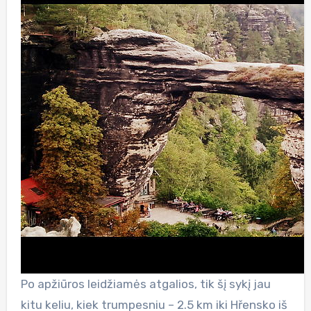
Po apžiūros leidžiamės atgalios, tik šį sykį jau
kitu keliu, kiek trumpesniu – 2.5 km iki Hřensko iš