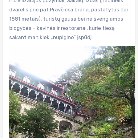
ir civilizacijos požymiai: Sakalų lizdas (nedidelis
dvarelis prie pat Pravčická brána, pastatytas dar
1881 metais), turistų gausa bei neišvengiamos
blogybės – kavinės ir restoranai, kurie tiesą
sakant man kiek „nupigino” įspūdį.