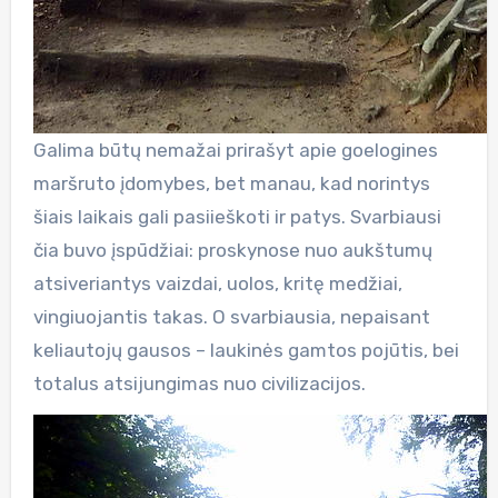
Galima būtų nemažai prirašyt apie goelogines
maršruto įdomybes, bet manau, kad norintys
šiais laikais gali pasiieškoti ir patys. Svarbiausi
čia buvo įspūdžiai: proskynose nuo aukštumų
atsiveriantys vaizdai, uolos, kritę medžiai,
vingiuojantis takas. O svarbiausia, nepaisant
keliautojų gausos – laukinės gamtos pojūtis, bei
totalus atsijungimas nuo civilizacijos.