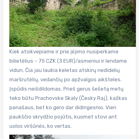
Kiek atsikvepiame ir prie įėjimo nusiperkame
bilietėlius – 75 CZK (3 EUR)/asmeniui ir lendame
vidun. Čia jau laukia keletas atskirų nedidelių
maršrutėlių, vedančių po apžvalgos aikšteles.
Įspūdis neišdildomas. Prieš gerus šešetą metų
teko būtu Prachovske Skaly (Česky Raj), kažkas
panašaus, bet ko gero dar didingesnio. Vien
paukščio skrydžio pojūtis, kuomet stovi ant
uolos viršūnės, ko vertas.