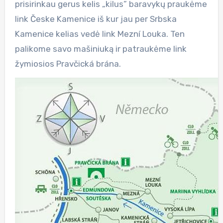
prisirinkau gerus kelis „kilus” baravykų praukėme
link Česke Kamenice iš kur jau per Srbska
Kamenice kelias vedė link Mezní Louka. Ten
palikome savo mašiniuką ir patraukėme link
žymiosios Pravčická brána.