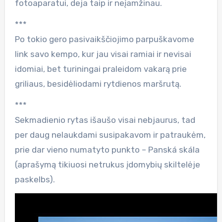
fotoaparatui, deja taip ir neįamžinau.
***
Po tokio gero pasivaikščiojimo parpuškavome
link savo kempo, kur jau visai ramiai ir nevisai
idomiai, bet turiningai praleidom vakarą prie
griliaus, besidėliodami rytdienos maršrutą.
***
Sekmadienio rytas išaušo visai nebjaurus, tad
per daug nelaukdami susipakavom ir patraukėm,
prie dar vieno numatyto punkto – Panská skála
(aprašymą tikiuosi netrukus įdomybių skiltelėje
paskelbs).