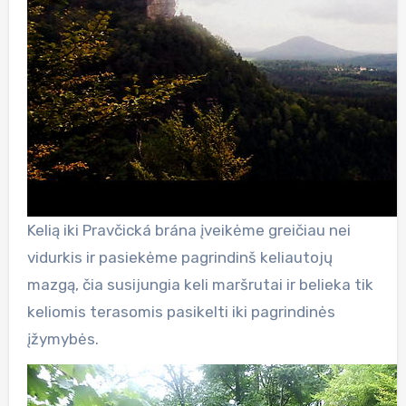
Kelią iki Pravčická brána įveikėme greičiau nei
vidurkis ir pasiekėme pagrindinš keliautojų
mazgą, čia susijungia keli maršrutai ir belieka tik
keliomis terasomis pasikelti iki pagrindinės
įžymybės.