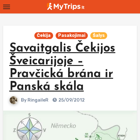
Skip
to
content
Čekija
Pasakojimai
Šalys
Savaitgalis Čekijos
Šveicarijoje –
Pravčická brána ir
Panská skála
By
RingaileR
25/09/2012