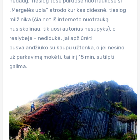
nedaug. Tiesiog tose puikiose nuotraukose ši
„Mergelės uola” atrodo kur kas didesnė, tiesiog
milžinika (čia net iš interneto nuotrauką
nusiskolinau, tikiuosi autorius nesupyks), o
realybeje – nedidukė, jai apžiūrėti
pusvalandžiuko su kaupu užtenka, o jei nesinoi
už parkavimą mokėti, tai ir į 15 min. sutilpti
galima.