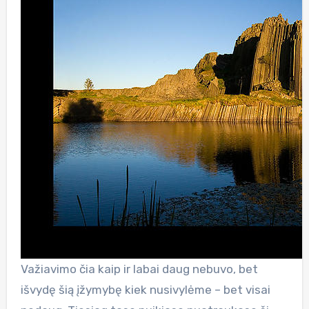
Važiavimo čia kaip ir labai daug nebuvo, bet
išvydę šią įžymybę kiek nusivylėme – bet visai