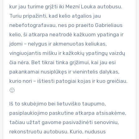
kur jau turime grįžti iki Mezní Louka autobusu.
Turiu pripažinti, kad kelio atgalios jau
nebefotografavau, nes po praeito Gabrieliaus
kelio, ši atkarpa neatrodė kažkuom ypatinga ir
įdomi – nelygus ir akmenuotas keliukas,
vingiuojantis mišku ir kažkokių ypatingų vaizdų
čia nėra. Bet tikrai tinka grįžimui, kai jau esi
pakankamai nusiplūkęs ir vienintelis dalykas,
kurio nori – ištiesti patogiai kojas ir kuo greičiau.
🙂
Iš to skubėjimo bei lietuviško taupumo,
pasiplaukiojimo paskutine atkarpa atsisakėme,
tačiau užtat gavome pasivažinėti senoviniu,
rekonstruotu autobusu. Kurio, nudusus