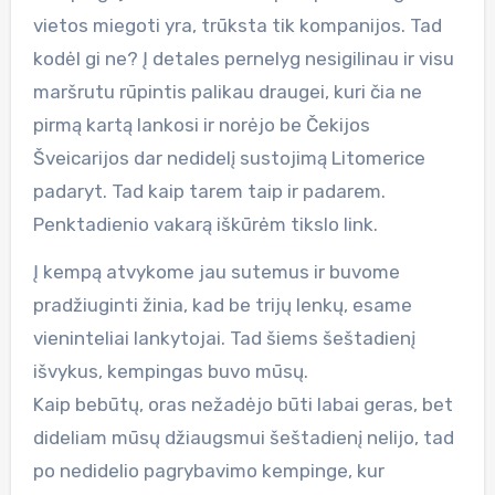
vietos miegoti yra, trūksta tik kompanijos. Tad
kodėl gi ne? Į detales pernelyg nesigilinau ir visu
maršrutu rūpintis palikau draugei, kuri čia ne
pirmą kartą lankosi ir norėjo be Čekijos
Šveicarijos dar nedidelį sustojimą Litomerice
padaryt. Tad kaip tarem taip ir padarem.
Penktadienio vakarą iškūrėm tikslo link.
Į kempą atvykome jau sutemus ir buvome
pradžiuginti žinia, kad be trijų lenkų, esame
vieninteliai lankytojai. Tad šiems šeštadienį
išvykus, kempingas buvo mūsų.
Kaip bebūtų, oras nežadėjo būti labai geras, bet
dideliam mūsų džiaugsmui šeštadienį nelijo, tad
po nedidelio pagrybavimo kempinge, kur