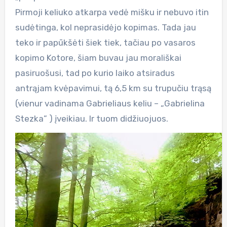
Pirmoji keliuko atkarpa vedė mišku ir nebuvo itin
sudėtinga, kol neprasidėjo kopimas. Tada jau
teko ir papūkšėti šiek tiek, tačiau po vasaros
kopimo Kotore, šiam buvau jau morališkai
pasiruošusi, tad po kurio laiko atsiradus
antrąjam kvėpavimui, tą 6,5 km su trupučiu trąsą
(vienur vadinama Gabrieliaus keliu – „Gabrielina
Stezka” ) įveikiau. Ir tuom didžiuojuos.