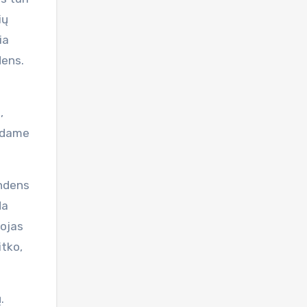
ių
ia
dens.
,
sėdame
andens
da
tojas
itko,
.