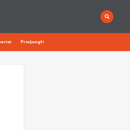
eriai
Prisijungti