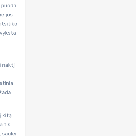
i puodai
ne jos
atsitiko
avyksta
i naktį
etiniai
 žada
į kitą
a tik
, saulei