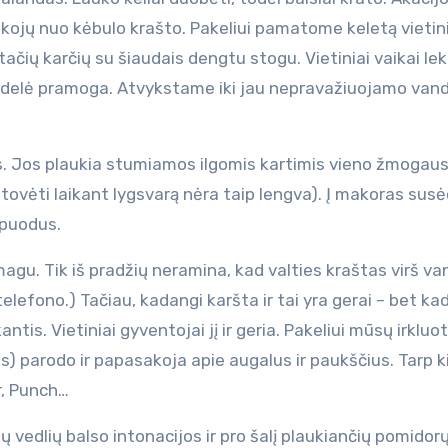
 kojų nuo kėbulo krašto. Pakeliui pamatome keletą vietin
ačių karčių su šiaudais dengtu stogu. Vietiniai vaikai lek
didelė pramoga. Atvykstame iki jau nepravažiuojamo van
. Jos plaukia stumiamos ilgomis kartimis vieno žmogaus
šstovėti laikant lygsvarą nėra taip lengva). Į makoras su
 puodus.
smagu. Tik iš pradžių neramina, kad valties kraštas virš v
 telefono.) Tačiau, kadangi karšta ir tai yra gerai – bet ka
ntis. Vietiniai gyventojai jį ir geria. Pakeliui mūsų irkluo
s) parodo ir papasakoja apie augalus ir paukščius. Tarp k
or, Punch…
vedlių balso intonacijos ir pro šalį plaukiančių pomidorų