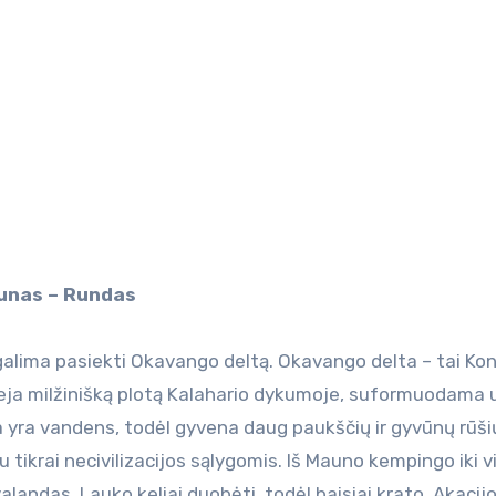
аunas – Rundas
 galima pasiekti Okavango deltą. Okavango delta – tai Ko
ieja milžinišką plotą Kalahario dykumoje, suformuodama 
a yra vandens, todėl gyvena daug paukščių ir gyvūnų rūšių
tikrai necivilizacijos sąlygomis. Iš Mauno kempingo iki vi
landas. Lauko keliai duobėti, todėl baisiai krato. Akacijo