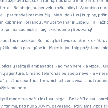
oma užpildyti kažkokią formą, nes kitaip mano internetin
intas. Be abejo jau per vėlu kažką pildyti. Skambinu nur
ostą … per trisdešimt minučių… Metu daiktus į kurpinę, priš
m kuprinėm kol randu „Air Bostwana“ ir …spėju. Tik kažk
Bet priima suomišką. Taigi skrendame į Bostvaną!
o uostas mažiukas. Be mūsų lėktuviuko, tik mikro-lėktuva
pžiūri miela pareigūnė ir …išgirstu jau taip pažįstamą mi
iu oficialų raštą iš ambasados, kad man nereikia vizos. „Ku
onių agentūra. O mano telefonas be abejo neveikia – nėra 
ašą… „The countries for which citizens visa is not require
pažįstamo nėra.
iųsti mane tuo pačiu lėktuvu atgal… Bet ačiū dievui pare
tvirtinimą, kad nuo 2009 m. pavasario lietuviams vizos tik