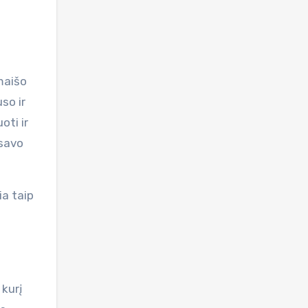
maišo
so ir
oti ir
 savo
ia taip
 kurį