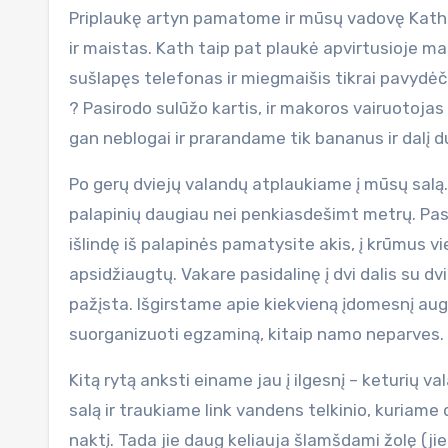
Priplaukę artyn pamatome ir mūsų vadovę Kath 
ir maistas. Kath taip pat plaukė apvirtusioje m
sušlapęs telefonas ir miegmaišis tikrai pavydėči
? Pasirodo sulūžo kartis, ir makoros vairuotoja
gan neblogai ir prarandame tik bananus ir dalį 
Po gerų dviejų valandų atplaukiame į mūsų salą.
palapinių daugiau nei penkiasdešimt metrų. Pasik
išlindę iš palapinės pamatysite akis, į krūmus vie
apsidžiaugtų. Vakare pasidalinę į dvi dalis su dv
pažįsta. Išgirstame apie kiekvieną įdomesnį auga
suorganizuoti egzaminą, kitaip namo neparves.
Kitą rytą anksti einame jau į ilgesnį – keturių va
salą ir traukiame link vandens telkinio, kuriame
naktį. Tada jie daug keliauja šlamšdami žolę (jie