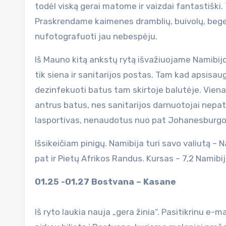
todėl viską gerai matome ir vaizdai fantastiški. 
Praskrendame kaimenes dramblių, buivolų, begemo
nufotografuoti jau nebespėju.
Iš Mauno kitą ankstų rytą išvažiuojame Namibijo
tik siena ir sanitarijos postas. Tam kad apsisaugo
dezinfekuoti batus tam skirtoje balutėje. Vienas
antrus batus, nes sanitarijos darnuotojai nepatik
lasportivas, nenaudotus nuo pat Johanesburgo
Išsikeičiam pinigų. Namibija turi savo valiutą – N
pat ir Pietų Afrikos Randus. Kursas – 7,2 Namibij
01.25 -01.27 Bostvana – Kasane
Iš ryto laukia nauja „gera žinia“. Pasitikrinu e-ma