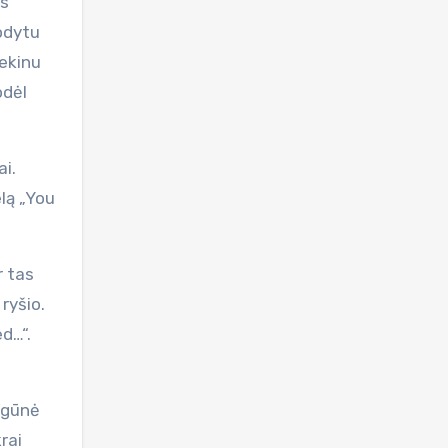
is
odytu
nekinu
odėl
i.
elą „You
r tas
ryšio.
d…“.
igūnė
rai