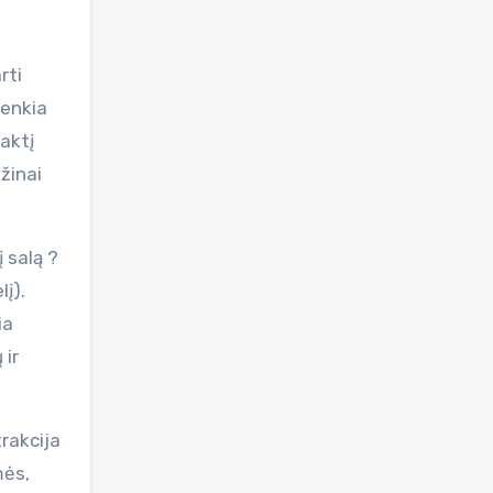
rti
lenkia
Naktį
žinai
 salą ?
į).
ia
 ir
rakcija
mės,