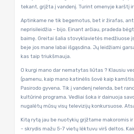
tekant, grįžta į vandenį. Turint omenyje karštį 
Aptinkame ne tik begemotus, bet ir žirafas, ant
neprisileidžia – bijo. Einant arčiau, pradeda bėg
baimę. Greitai šalia stovyklavietės medžiuose įsi
beje jos mane labai išgąsdina. Jų leidžiami garsa
kas taip triukšmauja.
O kurgi mano dar nematytas liūtas ? Klausiu vedli
(pamenu, kaip mano katinėlis šovė kaip kamštis 
Pasirodo gyvena. Tik į vandenį nelenda, bet rand
kultūrinė programa. Vedliai šoka ir dainuoja sav
nugalėtų mūsų visų televizijų konkursuose. At
Kitą rytą jau be nuotykių grįžtame makoromis ir 
– skrydis mažu 5-7 vietų lėktuvu virš deltos. K