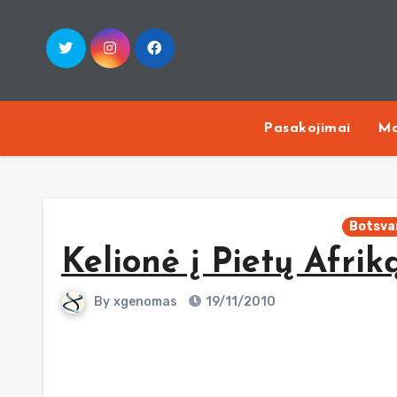
Skip
to
content
Pasakojimai
Ma
Botsva
Kelionė į Pietų Afriką
By
xgenomas
19/11/2010