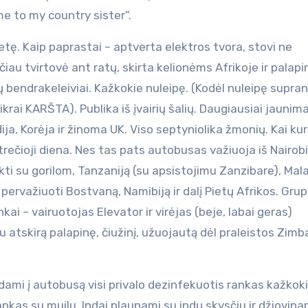
me to my country sister”.
tę. Kaip paprastai – aptverta elektros tvora, stovi ne
eičiau tvirtovė ant ratų, skirta kelionėms Afrikoje ir palapi
ų bendrakeleiviai. Kažkokie nuleipę. (Kodėl nuleipę supran
ikrai KARŠTA). Publika iš įvairių šalių. Daugiausiai jaunima
ija, Korėja ir žinoma UK. Viso septyniolika žmonių. Kai kur
 trečioji diena. Nes tas pats autobusas važiuoja iš Nairob
ti su gorilom, Tanzaniją (su apsistojimu Zanzibare), Mala
 pervažiuoti Bostvaną, Namibiją ir dalį Pietų Afrikos. Grup
kai – vairuotojas Elevator ir virėjas (beje, labai geras)
atskirą palapinę, čiužinį, užuojautą dėl praleistos Zimb
pdami į autobusą visi privalo dezinfekuotis rankas kažkok
rankas su muilu. Indai plaunami su indų skysčiu ir džiovina