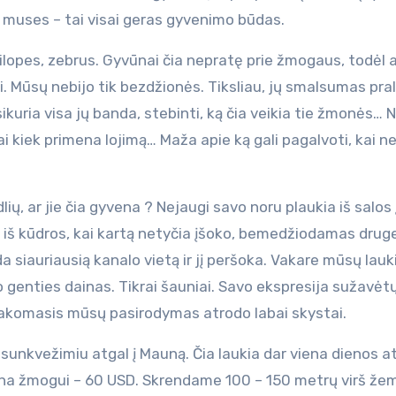
ir muses – tai visai geras gyvenimo būdas.
ilopes, zebrus. Gyvūnai čia nepratę prie žmogaus, todėl a
ti. Mūsų nebijo tik bezdžionės. Tiksliau, jų smalsumas pra
kuria visa jų banda, stebinti, ką čia veikia tie žmonės… 
i kiek primena lojimą… Maža apie ką gali pagalvoti, kai ne
ų, ar jie čia gyvena ? Nejaugi savo noru plaukia iš salos į
iš kūdros, kai kartą netyčia įšoko, bemedžiodamas drugel
a siauriausią kanalo vietą ir jį peršoka. Vakare mūsų lauk
o genties dainas. Tikrai šauniai. Savo ekspresija sužavėtų
sakomasis mūsų pasirodymas atrodo labai skystai.
sunkvežimiu atgal į Mauną. Čia laukia dar viena dienos at
aina žmogui – 60 USD. Skrendame 100 – 150 metrų virš že