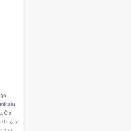
ngo
unikalų
. Čia
etos, iš
s turi