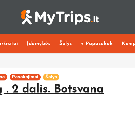
ršrutai
Įdomybės
Šalys
+ Papasakok
Kemp
na
Pasakojimai
Šalys
 . 2 dalis. Botsvana