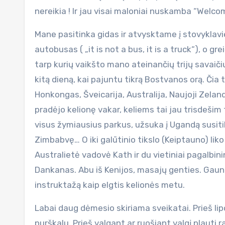
nereikia ! Ir jau visai maloniai nuskamba “Welco
Mane pasitinka gidas ir atvysktame į stovyklavie
autobusas ( „it is not a bus, it is a truck“), o gr
tarp kurių vaikšto mano ateinančių trijų savaiči
kitą dieną, kai pajuntu tikrą Bostvanos orą. Čia t
Honkongas, Šveicarija, Australija, Naujoji Zeland
pradėjo kelionę vakar, keliems tai jau trisdešim
visus žymiausius parkus, užsuka į Ugandą susitik
Zimbabvę… O iki galūtinio tikslo (Keiptauno) liko
Australietė vadovė Kath ir du vietiniai pagalbinin
Dankanas. Abu iš Kenijos, masajų genties. Gaunu 
instruktažą kaip elgtis kelionės metu.
Labai daug dėmesio skiriama sveikatai. Prieš li
purškalu. Prieš valgant ar ruošiant valgį plauti 