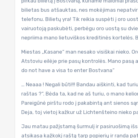
pirkau bilietą į Bostvaną, kuriame maloniai praš
bilietas bus atšauktas, nes mokėjimas nepatvirt
telefonu. Bilietų yra! Tik reikia suspėti į oro u
vairuotoją paskubėti, perbėgu oro uostą su dvie
nepriima mano lietuviškos kreditinės kortelės. 
Miestas „Kasane“ man nesako visiškai nieko. Or
Atstoviu eilėje prie pasų kontrolės. Mano pasą a
do not have a visa to enter Bostvana“
… Neaaa ! Negali būti!!! Bandau aiškinti, kad tur
raštas ?“. Bėda ta, kad ne aš turiu, o mano keli
Pareigūnė pirštu rodo į pakabintą ant sienos sąr
Deja, toj vietoj kažkur už Lichtenšteino nieko 
Jau matau pažįstamą šurmulį ir pasiruošimą išs
atsikasa kažkokį raštą tarp popierių ir randa pa