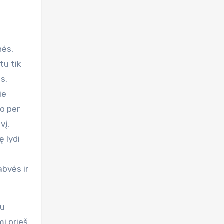
nės,
tu tik
s.
ie
io per
vį,
ę lydi
abvės ir
iu
mi prieš