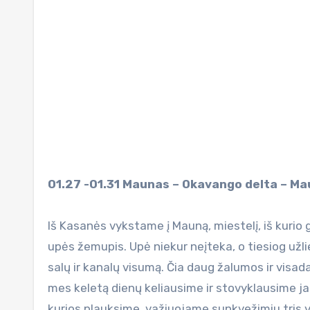
01.27 -01.31 Maunas – Оkavango delta – М
Iš Kasanės vykstame į Mauną, miestelį, iš kurio
upės žemupis. Upė niekur neįteka, o tiesiog užl
salų ir kanalų visumą. Čia daug žalumos ir visad
mes keletą dienų keliausime ir stovyklausime jau 
kurios plauksime, važiuojame sunkvežimiu tris va