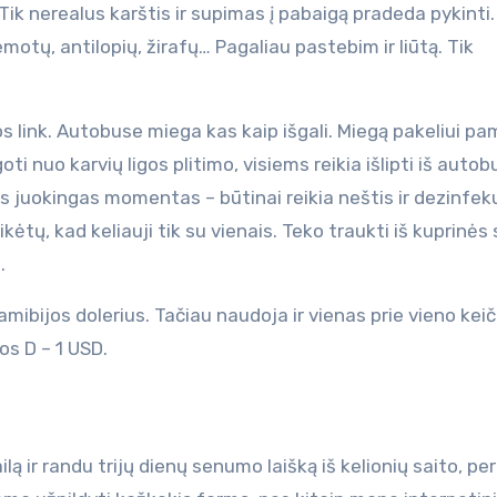
Tik nerealus karštis ir supimas į pabaigą pradeda pykinti.
tų, antilopių, žirafų… Pagaliau pastebim ir liūtą. Tik
s link. Autobuse miega kas kaip išgali. Miegą pakeliui pa
ti nuo karvių ligos plitimo, visiems reikia išlipti iš autobu
 juokingas momentas – būtinai reikia neštis ir dezinfeku
ėtų, kad keliauji tik su vienais. Teko traukti iš kuprinės
.
amibijos dolerius. Tačiau naudoja ir vienas prie vieno keič
os D – 1 USD.
ilą ir randu trijų dienų senumo laišką iš kelionių saito, per