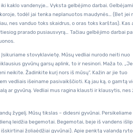
iki kaklo vandenyje… Vyksta gelbėjimo darbai. Gelbėjam
akoroje, todėl jai tenka neplanuotos maudynės… (Bet jei 
au, nes vanduo toks skaidrus, o oras toks karštas). Kas 
s tiesiog prarado pusiausvyrą… Tačiau gelbėjimo darbai p
duonos.
 Įsikuriame stovyklavietę. Mūsų vedliai nurodo neiti nuo
lausius gyvūnų garsų aplink, to ir nesinori. Maža to. „Je
ni neikite. Žadinkite kurį nors iš mūsų“. Kažin ar jie tuo
iem vedliais išeiname pasivaikščioti. Ką jau ką, o gamtą vi
lą ar gyvūną. Vedliai mus ragina klausti ir klausytis, nes
landų žygelį. Mūsų tikslas – didesni gyvūnai. Persikeliame 
 dieną leidžia begemotai. Begemotai, beje iš vandens išlip
 išskirtinai žoliaėdžiai gyvūnai). Apie penktą valandą ryto