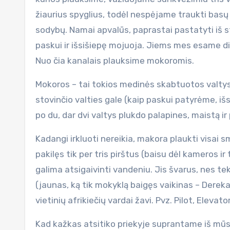
žiaurius spyglius, todėl nespėjame traukti basų
sodybų. Namai apvalūs, paprastai pastatyti iš st
paskui ir išsišiepę mojuoja. Jiems mes esame 
Nuo čia kanalais plauksime mokoromis.
Mokoros – tai tokios medinės skabtuotos valtys
stovinčio valties gale (kaip paskui patyrėme, i
po du, dar dvi valtys plukdo palapines, maistą ir
Kadangi irkluoti nereikia, makora plaukti visai 
pakilęs tik per tris pirštus (baisu dėl kameros ir
galima atsigaivinti vandeniu. Jis švarus, nes teka
(jaunas, ką tik mokyklą baigęs vaikinas – Dereka
vietinių afrikiečių vardai žavi. Pvz. Pilot, Elevat
Kad kažkas atsitiko priekyje suprantame iš mūsų 