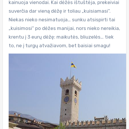
kainuoja vienodai. Kai dėžės ištuštėja, prekeiviai
suverčia dar vieną dėžę ir toliau „kuisiamasi“.
Niekas nieko nesimatuoja… sunku atsispirti tai
„kuisimosi“ po dėžes manijai, nors nieko nereikia,
krentu į 3 eurų dėžę: maikutės, bliuzelės… tiek
to, ne į turgų atvažiavom, bet baisiai smagu!