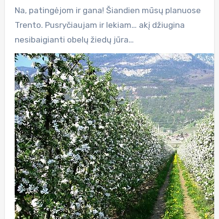
Na, patingėjom ir gana! Šiandien mūsų planuose
Trento. Pusryčiaujam ir lekiam… akį džiugina
nesibaigianti obelų žiedų jūra…