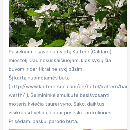
Pasiekiam ir savo numylėtą Kaltern (Caldaro)
miestelį. Jau nesuskaičiuojam, kiek sykių čia
buvom ir dar tikrai ne sykį būsim…
Šį kartą nuomojamės butą
(http://www.kalterersee.com/de/hotel/kaltern/hau
werth/ ). Šeimininkė smulkutė besišypsanti
moteris kviečia taurei vyno. Sako, daiktus
išsikrausit vėliau, dabar prisėskit po kelionės.
Prisėdam, paskui parodo butą,