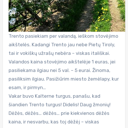
Trento pasiekiam per valandą, ieškom stovėjimo
aikštelės. Kadangi Trento jau nebe Pietų Tiroly,
tai ir vokiškų užrašų nebėra – viskas itališkai.
Valandos kaina stovėjimo aikštelėje 1 euras, jei
pasiliekama ilgiau nei 5 val. – 5 eurai. Žinoma,
pasiliksim ilgiau. Pasižiūrim miesto žemėlapy, kur
esam, ir pirmyn…
Vakar buvo Kalterne turgus, panašu, kad
šiandien Trento turgus! Didelis! Daug žmonių!
Dėžės, dėžės… dėžės… prie kiekvienos dėžės
kaina, ir nesvarbu, kas toj dėžėj – viskas