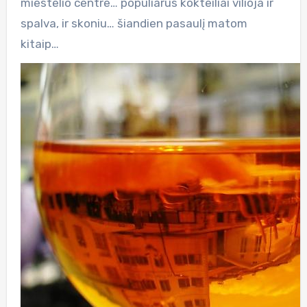
miestelio centre… populiarūs kokteiliai vilioja ir
spalva, ir skoniu… šiandien pasaulį matom
kitaip…