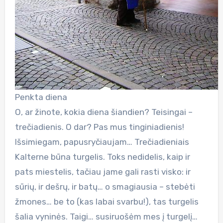
Penkta diena
O, ar žinote, kokia diena šiandien? Teisingai –
trečiadienis. O dar? Pas mus tinginiadienis!
Išsimiegam, papusryčiaujam… Trečiadieniais
Kalterne būna turgelis. Toks nedidelis, kaip ir
pats miestelis, tačiau jame gali rasti visko: ir
sūrių, ir dešrų, ir batų… o smagiausia – stebėti
žmones… be to (kas labai svarbu!), tas turgelis
šalia vyninės. Taigi… susiruošėm mes į turgelį…