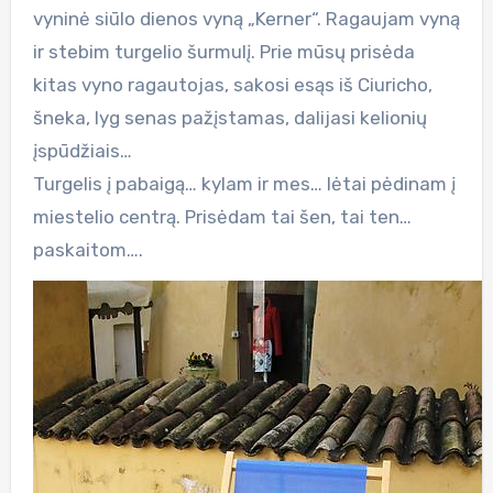
vyninė siūlo dienos vyną „Kerner“. Ragaujam vyną
ir stebim turgelio šurmulį. Prie mūsų prisėda
kitas vyno ragautojas, sakosi esąs iš Ciuricho,
šneka, lyg senas pažįstamas, dalijasi kelionių
įspūdžiais…
Turgelis į pabaigą… kylam ir mes… lėtai pėdinam į
miestelio centrą. Prisėdam tai šen, tai ten…
paskaitom….