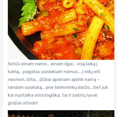
Sotūs einam namo… einam ilgai… visą laiką į
kalną… pagaliau pasiekiam namus… į vidų eiti
nesinori, šilta… įžūliai apeinam aplink namą –
randam suoliuką… prie šeimininkų daržo… bet juk
kai nuotaika atostogiška, tai ir salotų lysvė
gražiai atrodo!