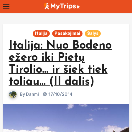
Skip
to
content
Italija
Pasakojimai
Šalys
Italija: Nuo Bodeno
ežero iki Pietų
Tirolio… ir šiek tiek
toliau… (II dalis)
By
Danmi
17/10/2014