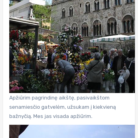
Apžiūrim pagrindinę aikštę, pasivaikštom
senamiesčio gatvelėm, užsukam į kiekvieną
bažnyčią. Mes jas visada apžiūrim.