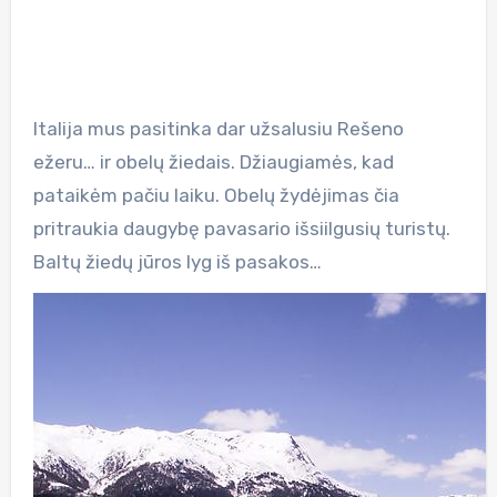
Italija mus pasitinka dar užsalusiu Rešeno
ežeru… ir obelų žiedais. Džiaugiamės, kad
pataikėm pačiu laiku. Obelų žydėjimas čia
pritraukia daugybę pavasario išsiilgusių turistų.
Baltų žiedų jūros lyg iš pasakos…