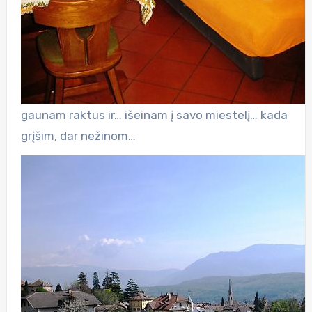
gaunam raktus ir… išeinam į savo miestelį… kada
grįšim, dar nežinom…