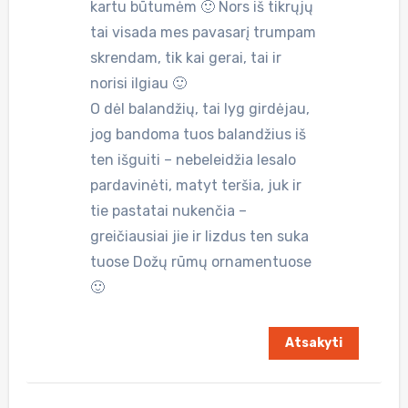
kartu būtumėm 🙂 Nors iš tikrųjų
tai visada mes pavasarį trumpam
skrendam, tik kai gerai, tai ir
norisi ilgiau 🙂
O dėl balandžių, tai lyg girdėjau,
jog bandoma tuos balandžius iš
ten išguiti – nebeleidžia lesalo
pardavinėti, matyt teršia, juk ir
tie pastatai nukenčia –
greičiausiai jie ir lizdus ten suka
tuose Dožų rūmų ornamentuose
🙂
Atsakyti