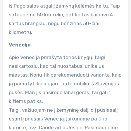
Iš Pago salos atgal į žemyną kėlėmės keltu. Taip
sutaupėme 50 km kelio, bet keltas kainavo 4
kartus brangiau, negu benzinas 50-čiai
kilometrų.
Venecija
Apie Veneciją prirašyta tonos knygų, taigi
nesikartosiu, kad tai nuostabus, unikalus
miestas. Noriu tik parekomenduoti variantą, kaip
ją pamatyti keliaujant automobiliu iš Slovėnijos
pusės. Man jis pasirodė labai geras, tai gal ir
kitiems patiks.
Taigi, važiuojam ne į žemyninę dalį, o į pusiasalį
esantį priešais Veneciją. Įsikuriame pajūrio
kurorte, pvz. Caorle arba Jesolo. Pasimaudome