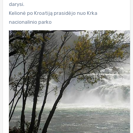
darysi.
Kelionė po Kroatiją prasidėjo nuo Krka
nacionalinio parko