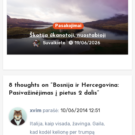
Pasakojimai
Škotija ūkanotoji, nuostabioji
Suvalkiete
19/06/2026
8 thoughts on “Bosnija ir Hercegovina:
Pasivažinėjimas į pietus 2 dalis”
xvim
parašė:
10/06/2014 12:51
Italija, kaip visada, žavinga. Gaila,
kad kodėl kelionę per trumpą