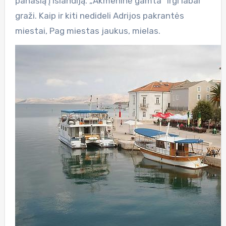
panašią į Islandiją. „Akmeninė gamta“ irgi labai
graži. Kaip ir kiti nedideli Adrijos pakrantės
miestai, Pag miestas jaukus, mielas.