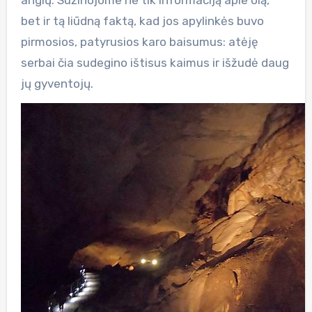
bet ir tą liūdną faktą, kad jos apylinkės buvo
pirmosios, patyrusios karo baisumus: atėję
serbai čia sudegino ištisus kaimus ir išžudė daug
jų gyventojų.