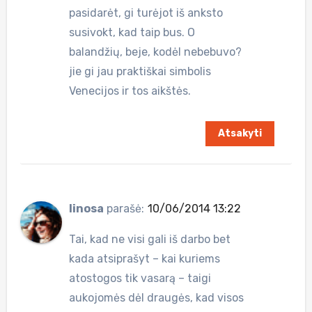
pasidarėt, gi turėjot iš anksto
susivokt, kad taip bus. O
balandžių, beje, kodėl nebebuvo?
jie gi jau praktiškai simbolis
Venecijos ir tos aikštės.
Atsakyti
linosa
parašė:
10/06/2014 13:22
Tai, kad ne visi gali iš darbo bet
kada atsiprašyt – kai kuriems
atostogos tik vasarą – taigi
aukojomės dėl draugės, kad visos