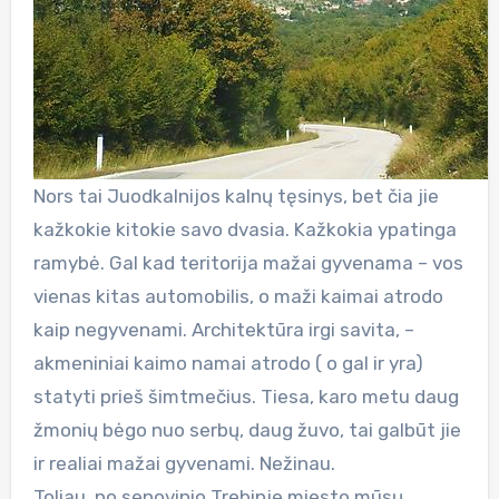
Nors tai Juodkalnijos kalnų tęsinys, bet čia jie
kažkokie kitokie savo dvasia. Kažkokia ypatinga
ramybė. Gal kad teritorija mažai gyvenama – vos
vienas kitas automobilis, o maži kaimai atrodo
kaip negyvenami. Architektūra irgi savita, –
akmeniniai kaimo namai atrodo ( o gal ir yra)
statyti prieš šimtmečius. Tiesa, karo metu daug
žmonių bėgo nuo serbų, daug žuvo, tai galbūt jie
ir realiai mažai gyvenami. Nežinau.
Toliau, po senovinio Trebinje miesto,mūsų