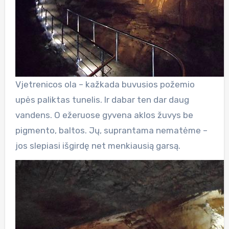
Vjetrenicos ola – kažkada buvusios požemio
upės paliktas tunelis. Ir dabar ten dar daug
vandens. O ežeruose gyvena aklos žuvys be
pigmento, baltos. Jų, suprantama nematėme –
jos slepiasi išgirdę net menkiausią garsą.