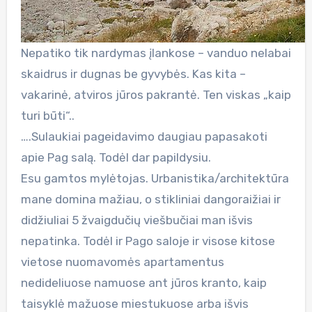
Nepatiko tik nardymas įlankose – vanduo nelabai
skaidrus ir dugnas be gyvybės. Kas kita –
vakarinė, atviros jūros pakrantė. Ten viskas „kaip
turi būti“..
….Sulaukiai pageidavimo daugiau papasakoti
apie Pag salą. Todėl dar papildysiu.
Esu gamtos mylėtojas. Urbanistika/architektūra
mane domina mažiau, o stikliniai dangoraižiai ir
didžiuliai 5 žvaigdučių viešbučiai man išvis
nepatinka. Todėl ir Pago saloje ir visose kitose
vietose nuomavomės apartamentus
nedideliuose namuose ant jūros kranto, kaip
taisyklė mažuose miestukuose arba išvis