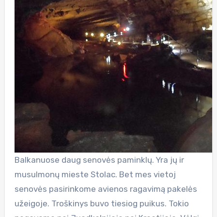
Balkanuose daug senovės paminklų. Yra jų ir
musulmonų mieste Stolac. Bet mes vietoj
senovės pasirinkome avienos ragavimą pakelės
užeigoje. Troškinys buvo tiesiog puikus. Tokio