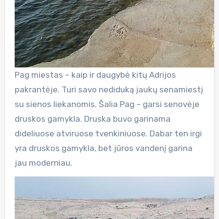
Pag miestas – kaip ir daugybė kitų Adrijos
pakrantėje. Turi savo nediduką jaukų senamiestį
su sienos liekanomis. Šalia Pag – garsi senovėje
druskos gamykla. Druska buvo garinama
dideliuose atviruose tvenkiniuose. Dabar ten irgi
yra druskos gamykla, bet jūros vandenį garina
jau moderniau.