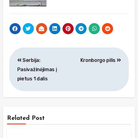
Navigacija
Serbija:
Kronborgo pilis
tarp
Pasivažinėjimas į
įrašų
pietus 1 dalis
Related Post