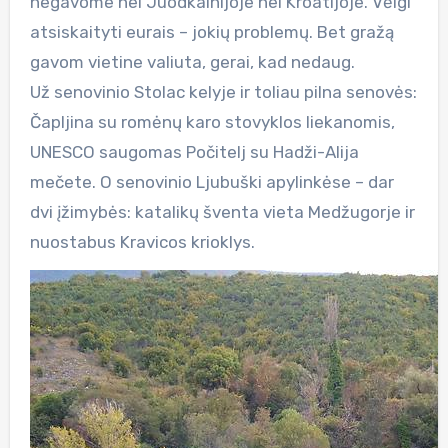
negavome nei Juodkalnijoje nei Kroatijoje. Vėlgi
atsiskaityti eurais – jokių problemų. Bet gražą
gavom vietine valiuta, gerai, kad nedaug.
Už senovinio Stolac kelyje ir toliau pilna senovės:
Čapljina su romėnų karo stovyklos liekanomis,
UNESCO saugomas Počitelj su Hadži-Alija
mečete. O senovinio Ljubuški apylinkėse – dar
dvi įžimybės: katalikų šventa vieta Medžugorje ir
nuostabus Kravicos krioklys.