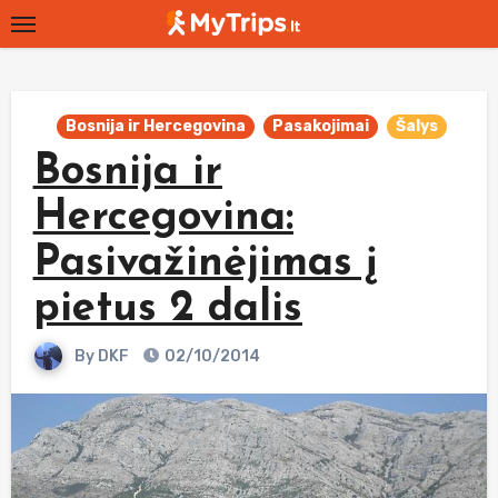
Skip
to
content
Bosnija ir Hercegovina
Pasakojimai
Šalys
Bosnija ir
Hercegovina:
Pasivažinėjimas į
pietus 2 dalis
By
DKF
02/10/2014