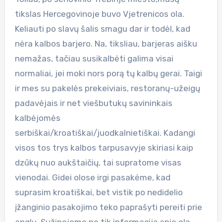
tikslas Hercegovinoje buvo Vjetrenicos ola.
Keliauti po slavų šalis smagu dar ir todėl, kad
nėra kalbos barjero. Na, tiksliau, barjeras aišku
nemažas, tačiau susikalbėti galima visai
normaliai, jei moki nors porą tų kalbų gerai. Taigi
ir mes su pakelės prekeiviais, restoranų-užeigų
padavėjais ir net viešbutukų savininkais
kalbėjomės
serbiškai/kroatiškai/juodkalnietiškai. Kadangi
visos tos trys kalbos tarpusavyje skiriasi kaip
dzūkų nuo aukštaičių, tai supratome visas
vienodai. Gidei olose irgi pasakėme, kad
suprasim kroatiškai, bet vistik po nedidelio
įžanginio pasakojimo teko paprašyti pereiti prie
anglų. Sužinojome ne tik informaciją apie olą,