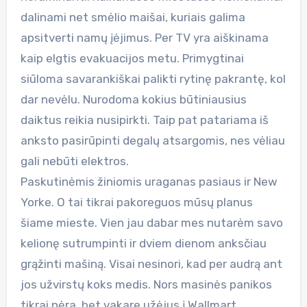
dalinami net smėlio maišai, kuriais galima
apsitverti namų įėjimus. Per TV yra aiškinama
kaip elgtis evakuacijos metu. Primygtinai
siūloma savarankiškai palikti rytinę pakrantę, kol
dar nevėlu. Nurodoma kokius būtiniausius
daiktus reikia nusipirkti. Taip pat patariama iš
anksto pasirūpinti degalų atsargomis, nes vėliau
gali nebūti elektros.
Paskutinėmis žiniomis uraganas pasiaus ir New
Yorke. O tai tikrai pakoreguos mūsų planus
šiame mieste. Vien jau dabar mes nutarėm savo
kelionę sutrumpinti ir dviem dienom anksčiau
grąžinti mašiną. Visai nesinori, kad per audrą ant
jos užvirstų koks medis. Nors masinės panikos
tikrai nėra, bet vakare užėjus į Wallmart