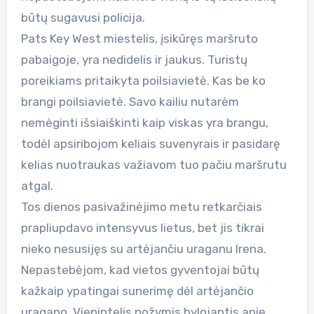
būtų sugavusi policija.
Pats Key West miestelis, įsikūręs maršruto
pabaigoje, yra nedidelis ir jaukus. Turistų
poreikiams pritaikyta poilsiavietė. Kas be ko
brangi poilsiavietė. Savo kailiu nutarėm
nemėginti išsiaiškinti kaip viskas yra brangu,
todėl apsiribojom keliais suvenyrais ir pasidarę
kelias nuotraukas važiavom tuo pačiu maršrutu
atgal.
Tos dienos pasivažinėjimo metu retkarčiais
prapliupdavo intensyvus lietus, bet jis tikrai
nieko nesusijęs su artėjančiu uraganu Irena.
Nepastebėjom, kad vietos gyventojai būtų
kažkaip ypatingai sunerimę dėl artėjančio
uragano. Vienintelis požymis bylojantis apie