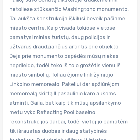
netoliese stūksančio Washingtono monumento.
Tai aukšta konstrukcija iškilusi beveik pačiame
miesto centre. Kaip visada tokiose vietose
pamatysi minias turistų, daug policijos ir
užtvarus draudžiančius artintis prie objekto.
Deja prie monumento papėdės mūsų niekas
neprileido, todėl teko iš tolo grožėtis vienu iš
miesto simbolių. Toliau ėjome link žymiojo
Linkolno memorealo. Pakeliui dar apžiūrėjom
memorealą skirtą II pasaulinio karo aukoms
atminti. Gaila, bet kaip tik mūsų apsilankymo
metu vyko Reflecting Pool baseino
rekonstrukcijos darbai, todėl vietoj jo pamatėm
tik išraustas duobes ir daug statybinės