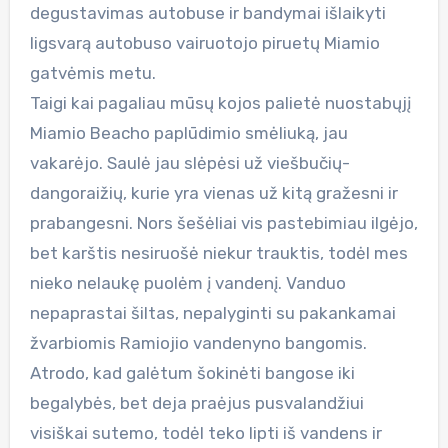
degustavimas autobuse ir bandymai išlaikyti
ligsvarą autobuso vairuotojo piruetų Miamio
gatvėmis metu.
Taigi kai pagaliau mūsų kojos palietė nuostabųjį
Miamio Beacho paplūdimio smėliuką, jau
vakarėjo. Saulė jau slėpėsi už viešbučių-
dangoraižių, kurie yra vienas už kitą gražesni ir
prabangesni. Nors šešėliai vis pastebimiau ilgėjo,
bet karštis nesiruošė niekur trauktis, todėl mes
nieko nelaukę puolėm į vandenį. Vanduo
nepaprastai šiltas, nepalyginti su pakankamai
žvarbiomis Ramiojio vandenyno bangomis.
Atrodo, kad galėtum šokinėti bangose iki
begalybės, bet deja praėjus pusvalandžiui
visiškai sutemo, todėl teko lipti iš vandens ir