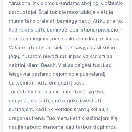
tarakonai ir visiems skundams abejingi viešbučio
darbuotojai. Štai tokioje nuostabioje vietoje
mums teko praleisti bemiegę naktį. Aišku prie to,
kad naktis būtų bemiegė labai stipriai prisidėjo ir
saulės nudegimai, nes suskrudom kaip reikalas.
Vakare, atradę dar šiek tiek savyje užsilikusių
jėgų, nutarėm nuvažiuoti ir pasivaikščioti po
naktinį Miami Beach. Viskas baigėsi tuo, kad
leisgyviai paslampinėjom apie pusvalandį
gatvėmis ir nutarėm grįžti į savo
„nuostabiuosius apartamentus“. Lyg visų
negandų dar būtų maža, grįžę į viešbutį
sužinojom, kad link Floridos krantų keliauja
uraganas Irena. Tuo metu kai tik sužinojom šią
naujieną buvo manoma, kad tai bus tik pirmos