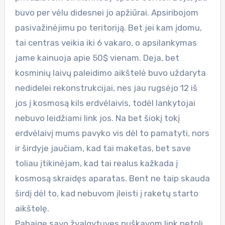
buvo per vėlu didesnei jo apžiūrai. Apsiribojom
pasivažinėjimu po teritoriją. Bet jei kam įdomu,
tai centras veikia iki 6 vakaro, o apsilankymas
jame kainuoja apie 50$ vienam. Deja, bet
kosminių laivų paleidimo aikštelė buvo uždaryta
nedidelei rekonstrukcijai, nes jau rugsėjo 12 iš
jos į kosmosą kils erdvėlaivis, todėl lankytojai
nebuvo leidžiami link jos. Na bet šiokį tokį
erdvėlaivį mums pavyko vis dėl to pamatyti, nors
ir širdyje jaučiam, kad tai maketas, bet save
toliau įtikinėjam, kad tai realus kažkada į
kosmosą skraidęs aparatas. Bent ne taip skauda
širdį dėl to, kad nebuvom įleisti į raketų starto
aikštelę.
Pabaigę savo žvalgytuves puškavom link netoli