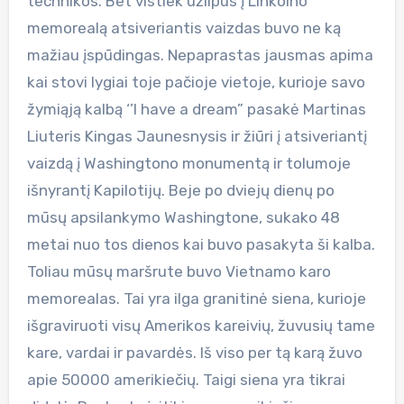
technikos. Bet vistiek užlipus į Linkolno
memorealą atsiveriantis vaizdas buvo ne ką
mažiau įspūdingas. Nepaprastas jausmas apima
kai stovi lygiai toje pačioje vietoje, kurioje savo
žymiąją kalbą ‘’I have a dream” pasakė Martinas
Liuteris Kingas Jaunesnysis ir žiūri į atsiveriantį
vaizdą į Washingtono monumentą ir tolumoje
išnyrantį Kapilotijų. Beje po dviejų dienų po
mūsų apsilankymo Washingtone, sukako 48
metai nuo tos dienos kai buvo pasakyta ši kalba.
Toliau mūsų maršrute buvo Vietnamo karo
memorealas. Tai yra ilga granitinė siena, kurioje
išgraviruoti visų Amerikos kareivių, žuvusių tame
kare, vardai ir pavardės. Iš viso per tą karą žuvo
apie 50000 amerikiečių. Taigi siena yra tikrai