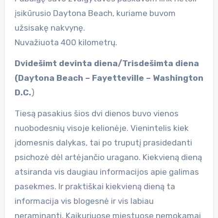
įsikūrusio Daytona Beach, kuriame buvom
užsisakę nakvynę.
Nuvažiuota 400 kilometrų.
Dvidešimt devinta diena/Trisdešimta diena
(Daytona Beach – Fayetteville – Washington
D.C.
)
Tiesą pasakius šios dvi dienos buvo vienos
nuobodesnių visoje kelionėje. Vienintelis kiek
įdomesnis dalykas, tai po truputį prasidedanti
psichozė dėl artėjančio uragano. Kiekvieną dieną
atsiranda vis daugiau informacijos apie galimas
pasekmes. Ir praktiškai kiekvieną dieną ta
informacija vis blogesnė ir vis labiau
neraminanti. Kaikuriuose miestuose nemokamai