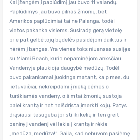
Kai įžengėm į paplūdimį jau buvo 11 valandų.
Paplūdimys jau buvo pilnas žmonių, bet
Amerikos paplūdimiai tai ne Palanga, todėl
vietos pakanka visiems. Susiradę gerą vietelę
prie pat gelbėtojų bųdelės pasidėjom daiktus ir
nėrėm į bangas. Yra vienas toks niuansas susijęs
su Miami Beach, kurio nepaminėjom anksčiau.
Vandenyje plaukioja daugybė medūzų. Todėl
buvo pakankamai juokinga matant, kaip mes, du
lietuvaičiai, nekreipdami į nieką dėmesio
turškiamės vandeny, o šimtai žmonių sustoja
palei krantą ir net neišdrįsta įmerkti kojų. Patys
drąsiausi tesugeba įbristi iki kelių ir ten greit
panirę į vandenį vėl lekia į krantą ir rėkia
„medūza, medūza!“. Gaila, kad nebuvom pasiėmę