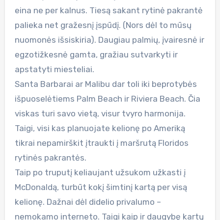
eina ne per kalnus. Tiesą sakant rytinė pakrantė
palieka net gražesnį įspūdį. (Nors dėl to mūsų
nuomonės išsiskiria). Daugiau palmių, įvairesnė ir
egzotižkesnė gamta, gražiau sutvarkyti ir
apstatyti miesteliai.
Santa Barbarai ar Malibu dar toli iki beprotybės
išpuoselėtiems Palm Beach ir Riviera Beach. Čia
viskas turi savo vietą, visur tvyro harmonija.
Taigi, visi kas planuojate kelionę po Ameriką
tikrai nepamirškit įtraukti į maršrutą Floridos
rytinės pakrantės.
Taip po truputį keliaujant užsukom užkasti į
McDonaldą, turbūt kokį šimtinį kartą per visą
kelionę. Dažnai dėl didelio privalumo –
nemokamo interneto. Taigi kaip ir daugybę kartų