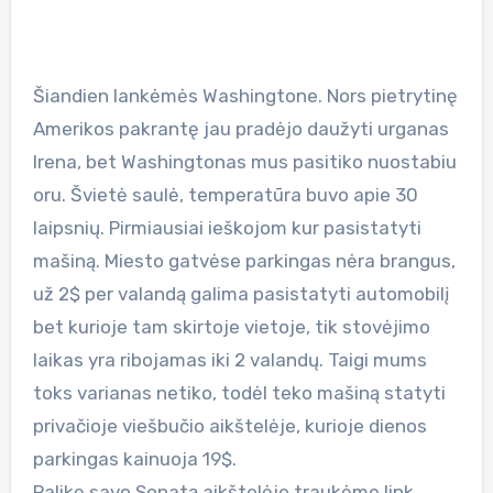
Šiandien lankėmės Washingtone. Nors pietrytinę
Amerikos pakrantę jau pradėjo daužyti urganas
Irena, bet Washingtonas mus pasitiko nuostabiu
oru. Švietė saulė, temperatūra buvo apie 30
laipsnių. Pirmiausiai ieškojom kur pasistatyti
mašiną. Miesto gatvėse parkingas nėra brangus,
už 2$ per valandą galima pasistatyti automobilį
bet kurioje tam skirtoje vietoje, tik stovėjimo
laikas yra ribojamas iki 2 valandų. Taigi mums
toks varianas netiko, todėl teko mašiną statyti
privačioje viešbučio aikštelėje, kurioje dienos
parkingas kainuoja 19$.
Palikę savo Sonatą aikštelėje traukėme link