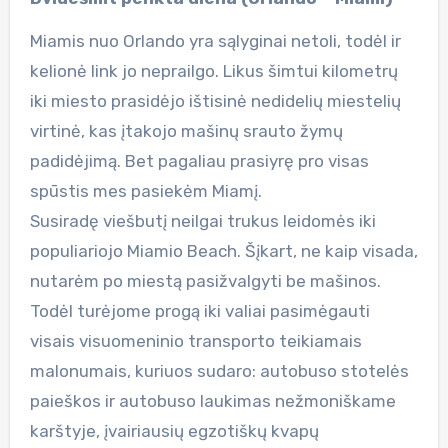
Miamis nuo Orlando yra sąlyginai netoli, todėl ir
kelionė link jo neprailgo. Likus šimtui kilometrų
iki miesto prasidėjo ištisinė nedidelių miestelių
virtinė, kas įtakojo mašinų srauto žymų
padidėjimą. Bet pagaliau prasiyrę pro visas
spūstis mes pasiekėm Miamį.
Susiradę viešbutį neilgai trukus leidomės iki
populiariojo Miamio Beach. Šįkart, ne kaip visada,
nutarėm po miestą pasižvalgyti be mašinos.
Todėl turėjome progą iki valiai pasimėgauti
visais visuomeninio transporto teikiamais
malonumais, kuriuos sudaro: autobuso stotelės
paieškos ir autobuso laukimas nežmoniškame
karštyje, įvairiausių egzotiškų kvapų