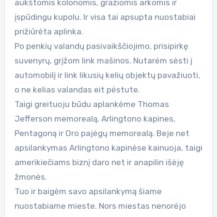
aukštomis kolonomis, gražiomis arkomis ir
įspūdingu kupolu. Ir visa tai apsupta nuostabiai
prižiūrėta aplinka.
Po penkių valandų pasivaikščiojimo, prisipirkę
suvenyrų, grįžom link mašinos. Nutarėm sėsti į
automobilį ir link likusių kelių objektų pavažiuoti,
o ne kelias valandas eit pėstute.
Taigi greituoju būdu aplankėme Thomas
Jefferson memorealą, Arlingtono kapines,
Pentagoną ir Oro pajėgų memorealą. Beje net
apsilankymas Arlingtono kapinėse kainuoja, taigi
amerikiečiams biznį daro net ir anapilin išėję
žmonės.
Tuo ir baigėm savo apsilankymą šiame
nuostabiame mieste. Nors miestas nenorėjo