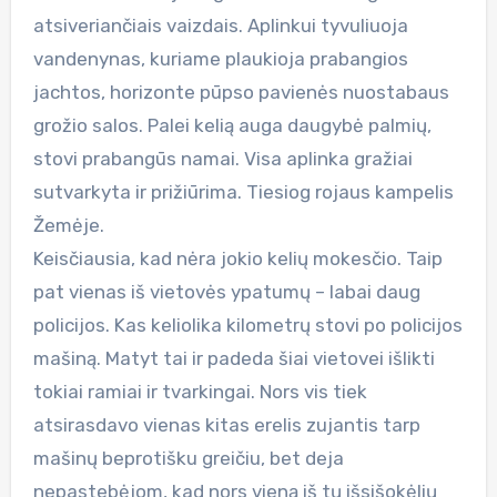
atsiveriančiais vaizdais. Aplinkui tyvuliuoja
vandenynas, kuriame plaukioja prabangios
jachtos, horizonte pūpso pavienės nuostabaus
grožio salos. Palei kelią auga daugybė palmių,
stovi prabangūs namai. Visa aplinka gražiai
sutvarkyta ir prižiūrima. Tiesiog rojaus kampelis
Žemėje.
Keisčiausia, kad nėra jokio kelių mokesčio. Taip
pat vienas iš vietovės ypatumų – labai daug
policijos. Kas keliolika kilometrų stovi po policijos
mašiną. Matyt tai ir padeda šiai vietovei išlikti
tokiai ramiai ir tvarkingai. Nors vis tiek
atsirasdavo vienas kitas erelis zujantis tarp
mašinų beprotišku greičiu, bet deja
nepastebėjom, kad nors vieną iš tų išsišokėlių