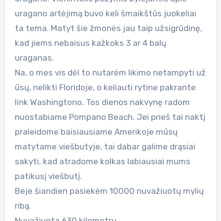
uragano artėjimą buvo keli šmaikštūs juokeliai
ta tema. Matyt šie žmonės jau taip užsigrūdinę,
kad jiems nebaisus kažkoks 3 ar 4 balų
uraganas.
Na, o mes vis dėl to nutarėm likimo netampyti už
ūsų, nelikti Floridoje, o keliauti rytine pakrante
link Washingtono. Tos dienos nakvynę radom
nuostabiame Pompano Beach. Jei prieš tai naktį
praleidome baisiausiame Amerikoje mūsų
matytame viešbutyje, tai dabar galime drąsiai
sakyti, kad atradome kolkas labiausiai mums
patikusį viešbutį.
Beje šiandien pasiekėm 10000 nuvažiuotų mylių
ribą.
Nuvažiuota 630 kilometrų.