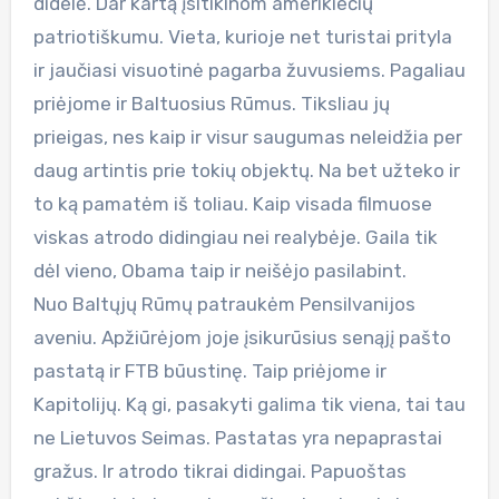
didelė. Dar kartą įsitikinom amerikiečių
patriotiškumu. Vieta, kurioje net turistai prityla
ir jaučiasi visuotinė pagarba žuvusiems. Pagaliau
priėjome ir Baltuosius Rūmus. Tiksliau jų
prieigas, nes kaip ir visur saugumas neleidžia per
daug artintis prie tokių objektų. Na bet užteko ir
to ką pamatėm iš toliau. Kaip visada filmuose
viskas atrodo didingiau nei realybėje. Gaila tik
dėl vieno, Obama taip ir neišėjo pasilabint.
Nuo Baltųjų Rūmų patraukėm Pensilvanijos
aveniu. Apžiūrėjom joje įsikurūsius senąjį pašto
pastatą ir FTB būustinę. Taip priėjome ir
Kapitolijų. Ką gi, pasakyti galima tik viena, tai tau
ne Lietuvos Seimas. Pastatas yra nepaprastai
gražus. Ir atrodo tikrai didingai. Papuoštas