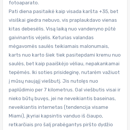
fotoaparato.
Pati diena pasitaikė kaip visada karšta +35, bet
visiškai giedra nebuvo, vis praplaukdavo vienas
kitas debesėlis. Visą laiką nuo vandenyno pūtė
gaivinantis vėjelis. Keturias valandas
mėgavomės saulės teikiamais malonumais,
karts nuo karto šiek tiek pasitepdami kremu nuo
saulės, bet kaip paaiškėjo vėliau, nepakankamai
tepėmės. Iki soties prisideginę, nutarėm važiuot
į mūsų naująjį viešbutį. Jis nutolęs nuo
paplūdimio per 7 kilometrus. Gal viešbutis visai ir
nieko būtų buvęs, jei ne neveikiantis baseinas,
neveikiantis internetas (tendencija visame
Miami), įkyriai kapsintis vanduo iš čiaupo,
retkarčiais pro šalį prabėgantys piršto dydžio