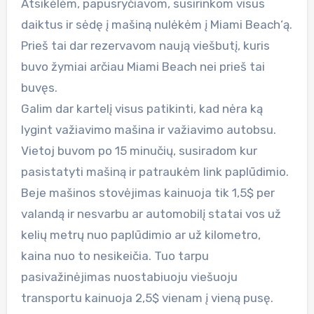
Atsikėlėm, papusryčiavom, susirinkom visus
daiktus ir sėdę į mašiną nulėkėm į Miami Beach‘ą.
Prieš tai dar rezervavom naują viešbutį, kuris
buvo žymiai arčiau Miami Beach nei prieš tai
buvęs.
Galim dar kartelį visus patikinti, kad nėra ką
lygint važiavimo mašina ir važiavimo autobsu.
Vietoj buvom po 15 minučių, susiradom kur
pasistatyti mašiną ir patraukėm link paplūdimio.
Beje mašinos stovėjimas kainuoja tik 1,5$ per
valandą ir nesvarbu ar automobilį statai vos už
kelių metrų nuo paplūdimio ar už kilometro,
kaina nuo to nesikeičia. Tuo tarpu
pasivažinėjimas nuostabiuoju viešuoju
transportu kainuoja 2,5$ vienam į vieną pusę.