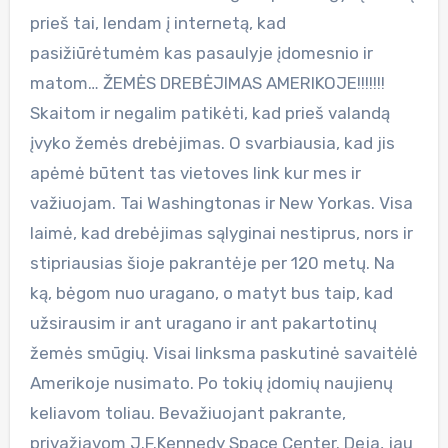
prieš tai, lendam į internetą, kad
pasižiūrėtumėm kas pasaulyje įdomesnio ir
matom… ŽEMĖS DREBĖJIMAS AMERIKOJE!!!!!!!
Skaitom ir negalim patikėti, kad prieš valandą
įvyko žemės drebėjimas. O svarbiausia, kad jis
apėmė būtent tas vietoves link kur mes ir
važiuojam. Tai Washingtonas ir New Yorkas. Visa
laimė, kad drebėjimas sąlyginai nestiprus, nors ir
stipriausias šioje pakrantėje per 120 metų. Na
ką, bėgom nuo uragano, o matyt bus taip, kad
užsirausim ir ant uragano ir ant pakartotinų
žemės smūgių. Visai linksma paskutinė savaitėlė
Amerikoje nusimato. Po tokių įdomių naujienų
keliavom toliau. Bevažiuojant pakrante,
privažiavom J.F.Kennedy Space Center. Deja, jau