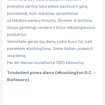
prekybos centrą teko eilėse pastovėti gerą
pusvalandį, nors anksčiau apsipirkimui
užtekdavo penkių minučių. Žmonės iš lentynų
šluoja geriamąjį vandenį ir kitus reikalingiausius
produktus.
Vienintelis geras šių dienų įvykis buvo tai, kad
pasiekėm Washingtoną. Jame žadam praleisti
visą dieną.
Per dvi dienas nuvažiuota 1300 kilometrų.
Trisdešimt pirma diena (Whashington D.C. –
Baltimore)