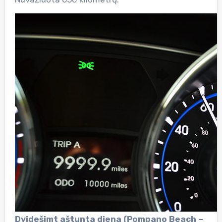
Dvidešimt aštunta diena (Pompano Beach –