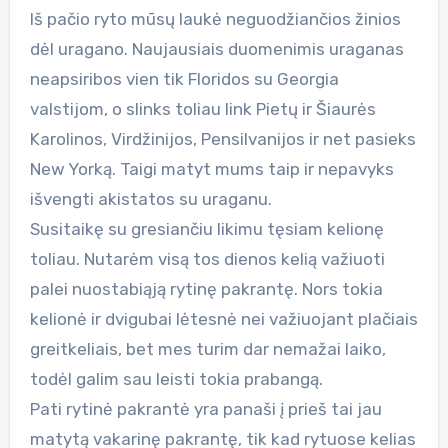
Iš pačio ryto mūsų laukė neguodžiančios žinios
dėl uragano. Naujausiais duomenimis uraganas
neapsiribos vien tik Floridos su Georgia
valstijom, o slinks toliau link Pietų ir Šiaurės
Karolinos, Virdžinijos, Pensilvanijos ir net pasieks
New Yorką. Taigi matyt mums taip ir nepavyks
išvengti akistatos su uraganu.
Susitaikę su gresiančiu likimu tęsiam kelionę
toliau. Nutarėm visą tos dienos kelią važiuoti
palei nuostabiąją rytinę pakrantę. Nors tokia
kelionė ir dvigubai lėtesnė nei važiuojant plačiais
greitkeliais, bet mes turim dar nemažai laiko,
todėl galim sau leisti tokia prabangą.
Pati rytinė pakrantė yra panaši į prieš tai jau
matytą vakarinę pakrantę, tik kad rytuose kelias