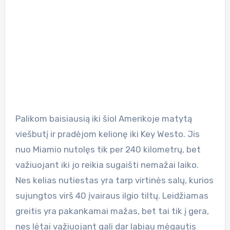
Palikom baisiausią iki šiol Amerikoje matytą
viešbutį ir pradėjom kelionę iki Key Westo. Jis
nuo Miamio nutolęs tik per 240 kilometrų, bet
važiuojant iki jo reikia sugaišti nemažai laiko.
Nes kelias nutiestas yra tarp virtinės salų, kurios
sujungtos virš 40 įvairaus ilgio tiltų. Leidžiamas
greitis yra pakankamai mažas, bet tai tik į gera,
nes lėtai važiuojant gali dar labiau mėgautis