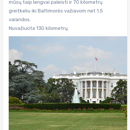
mūsų taip lengvai paleisti ir 70 kilometrų
greitkeliu iki Baltimorės važiavom net 1,5
valandos.
Nuvažiuota 130 kilometrų.