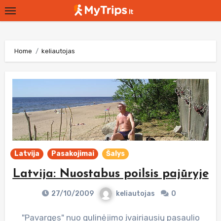
Skip
to
content
Home
keliautojas
Latvija
Pasakojimai
Šalys
Latvija: Nuostabus poilsis pajūryje
27/10/2009
keliautojas
0
"Pavargęs" nuo gulinėjimo įvairiausių pasaulio