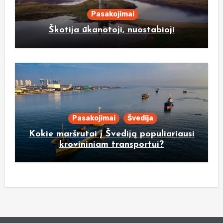
Pasakojimai
Škotija ūkanotoji, nuostabioji
Pasakojimai
Švedija
Kokie maršrutai į Švediją populiariausi
krovininiam transportui?