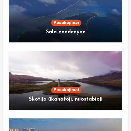
Pasakojimai
Sala vandenyne
Pasakojimai
Škotija ūkanotoji, nuostabioji