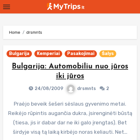
Skip
to
content
Home
drsmnts
Bulgarija
Kemperiai
Pasakojimai
Šalys
Bulgarija: Automobiliu nuo jūros
iki jūros
24/08/2009
drsmnts
2
Praėjo beveik šešeri sėslaus gyvenimo metai.
Reikėjo rūpintis augančia dukra, įsirenginėti būstą
(tiesa, jis ir dabar dar ne iki galo įrengtas). Bet
širdyje visą tą laiką kirbėjo noras keliauti. Net…