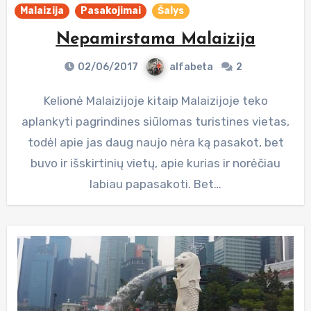
Malaizija
Pasakojimai
Šalys
Nepamirstama Malaizija
02/06/2017
alfabeta
2
Kelionė Malaizijoje kitaip Malaizijoje teko
aplankyti pagrindines siūlomas turistines vietas,
todėl apie jas daug naujo nėra ką pasakot, bet
buvo ir išskirtinių vietų, apie kurias ir norėčiau
labiau papasakoti. Bet…