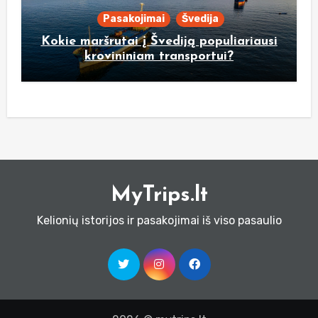
Pasakojimai
Švedija
Kokie maršrutai į Švediją populiariausi
krovininiam transportui?
MyTrips.lt
Kelionių istorijos ir pasakojimai iš viso pasaulio