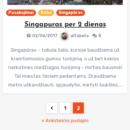
Pasakojimai
Šalys
Singapūras
Singapuras per 2 dienas
02/06/2017
alfabeta
8
Singapūras – tobula šalis, kurioje baudžiama už
kramtomosios gumos turėjimą, o už bet kokios
narkotinės medžiagos turėjimą – mirties bausmė!
Tai miestas tikriem pedantams. Draudžiama
metro užkandžiauti, spjaudytis, metyti šiukšles,…
Posts
1
2
pagination
« Ankstesnis puslapis