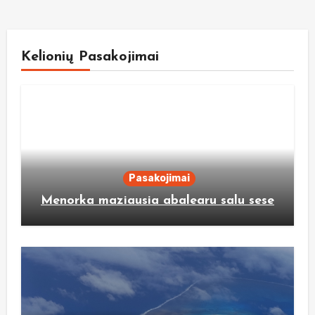
Kelionių Pasakojimai
Pasakojimai
Menorka maziausia abalearu salu sese