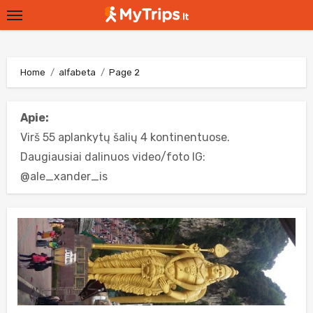
Skip
to
content
Home
alfabeta
Page 2
Apie:
Virš 55 aplankytų šalių 4 kontinentuose.
Daugiausiai dalinuos video/foto IG:
@ale_xander_is