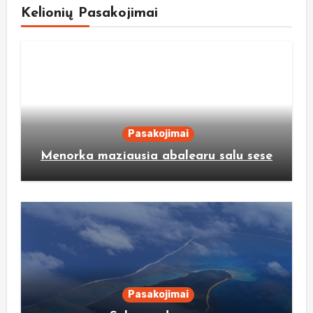
Kelionių Pasakojimai
Pasakojimai
Menorka maziausia abalearu salu sese
Pasakojimai