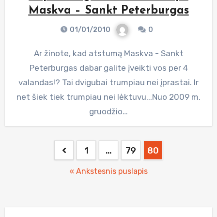
Maskva – Sankt Peterburgas
01/01/2010
0
Ar žinote, kad atstumą Maskva - Sankt
Peterburgas dabar galite įveikti vos per 4
valandas!? Tai dvigubai trumpiau nei įprastai. Ir
net šiek tiek trumpiau nei lėktuvu...Nuo 2009 m.
gruodžio…
Posts
1
…
79
80
pagination
« Ankstesnis puslapis