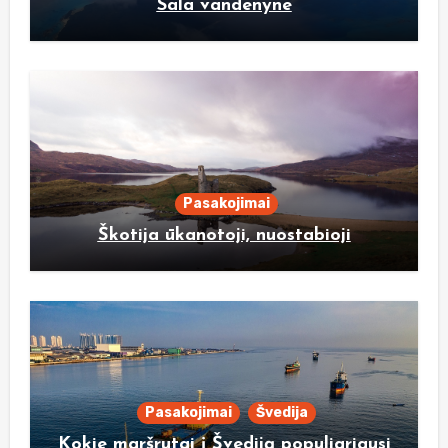
Sala vandenyne
Pasakojimai
Škotija ūkanotoji, nuostabioji
Pasakojimai
Švedija
Kokie maršrutai į Švediją populiariausi