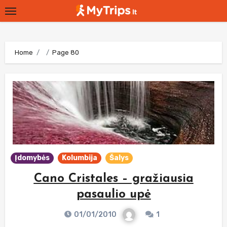
Skip
to
content
Home
Page 80
Įdomybės
Kolumbija
Šalys
Cano Cristales – gražiausia
pasaulio upė
01/01/2010
1