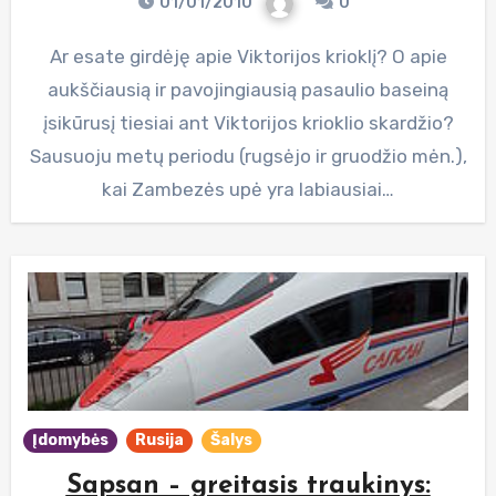
01/01/2010
0
Ar esate girdėję apie Viktorijos krioklį? O apie
aukščiausią ir pavojingiausią pasaulio baseiną
įsikūrusį tiesiai ant Viktorijos krioklio skardžio?
Sausuoju metų periodu (rugsėjo ir gruodžio mėn.),
kai Zambezės upė yra labiausiai…
Įdomybės
Rusija
Šalys
Sapsan – greitasis traukinys: