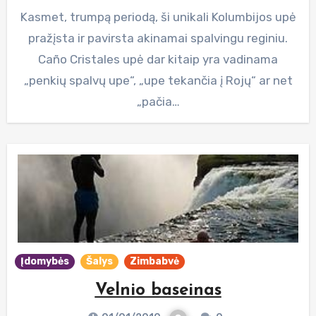
Kasmet, trumpą periodą, ši unikali Kolumbijos upė
pražįsta ir pavirsta akinamai spalvingu reginiu.
Caño Cristales upė dar kitaip yra vadinama
„penkių spalvų upe“, „upe tekančia į Rojų“ ar net
„pačia…
Įdomybės
Šalys
Zimbabvė
Velnio baseinas