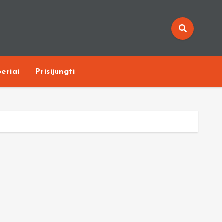
eriai
Prisijungti