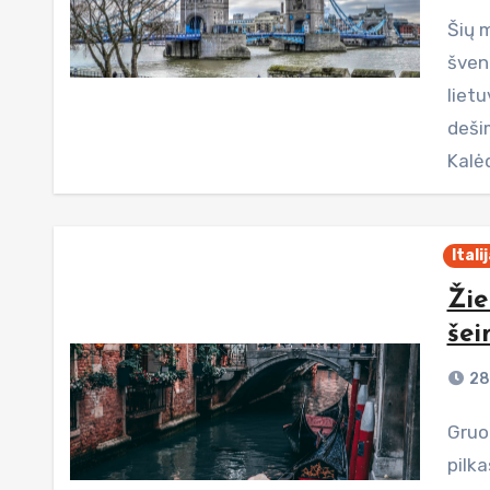
Šių metų gruodžio pradžioje nusprendėme, kad Kalėdų
švent
liet
deši
Kalė
Itali
Žie
šei
28
Gruodis – metas, kai Lietuvoje dangus dažniausiai būna
pilka