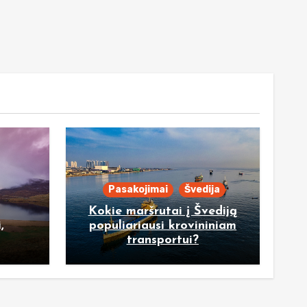
Pasakojimai
Švedija
Kokie maršrutai į Švediją
,
populiariausi krovininiam
transportui?