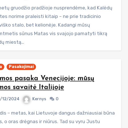
es norime praleisti kitaip – ne prie tradicinio
uviško stalo, bet kelionėje. Kadangi mūsų
mtmetis sūnus Matas vis svajojo pamatyti tikrą
dų miestą…
ja
Pasakojimai
mos pasaka Venecijoje: mūsų
mos savaitė Italijoje
/12/2024
Kernys
0
s, o oras drėgnas ir niūrus. Tad su vyru Justu