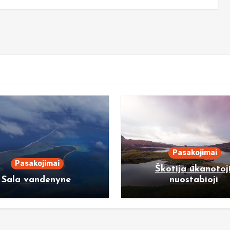
Pasakojimai
Pasakojimai
Škotija ūkanotoji
Sala vandenyne
nuostabioji