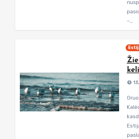
nusp
pasid
–…
Estij
Žie
kel
13
Gruodžio pradžioje, ieškodamas žiemos nuotykių ir
Kalė
kasdi
Estij
pasl