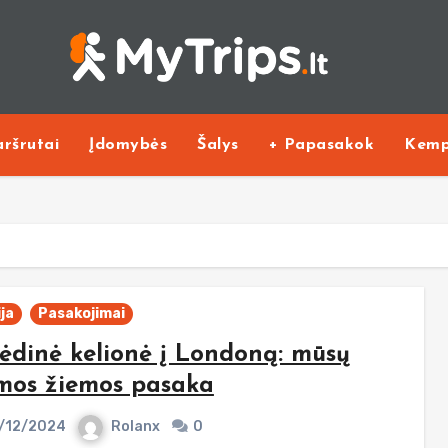
ršrutai
Įdomybės
Šalys
+ Papasakok
Kemp
ja
Pasakojimai
ėdinė kelionė į Londoną: mūsų
mos žiemos pasaka
/12/2024
Rolanx
0