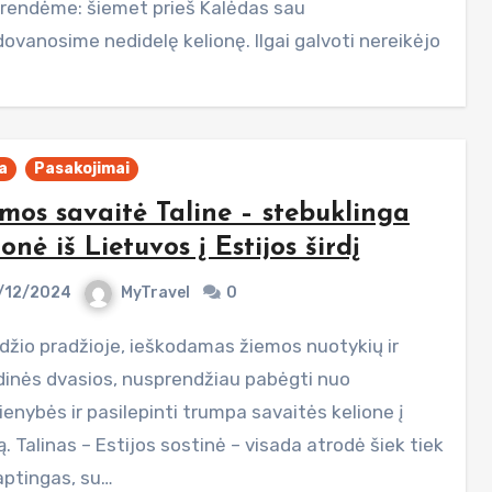
rendėme: šiemet prieš Kalėdas sau
ovanosime nedidelę kelionę. Ilgai galvoti nereikėjo
a
Pasakojimai
mos savaitė Taline – stebuklinga
ionė iš Lietuvos į Estijos širdį
/12/2024
MyTravel
0
dinės dvasios, nusprendžiau pabėgti nuo
enybės ir pasilepinti trumpa savaitės kelione į
ą. Talinas – Estijos sostinė – visada atrodė šiek tiek
aptingas, su…