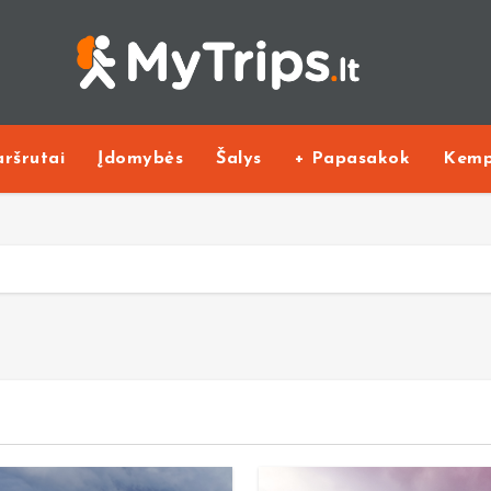
ršrutai
Įdomybės
Šalys
+ Papasakok
Kemp