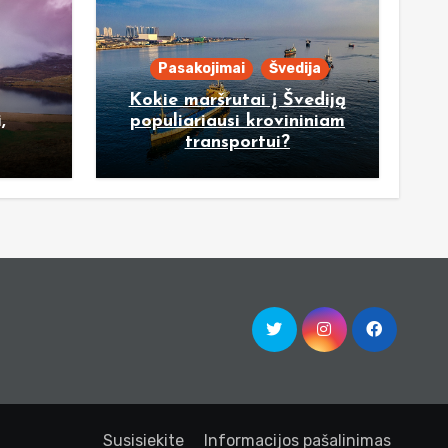
Pasakojimai
Švedija
Kokie maršrutai į Švediją
,
populiariausi krovininiam
transportui?
Susisiekite
Informacijos pašalinimas