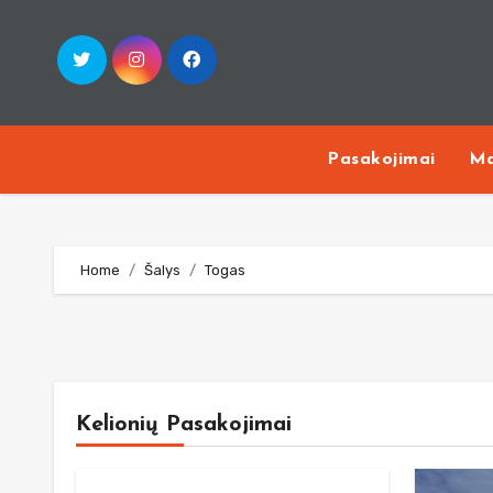
Skip
to
content
Pasakojimai
Ma
Home
Šalys
Togas
Kelionių Pasakojimai