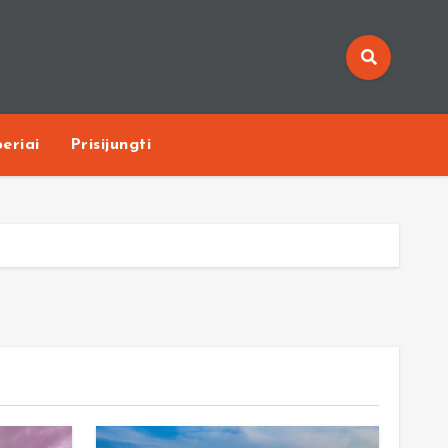
eriai
Prisijungti