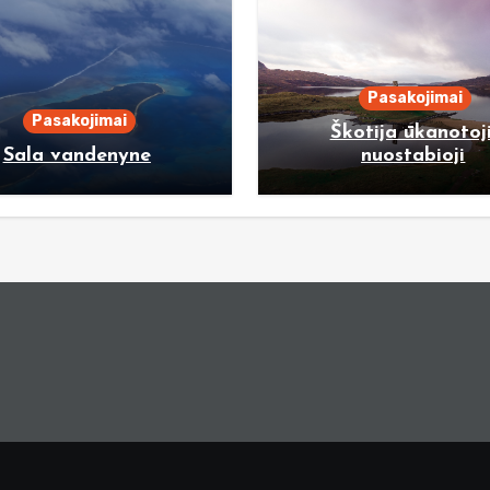
Pasakojimai
Pasakojimai
Škotija ūkanotoji
Sala vandenyne
nuostabioji