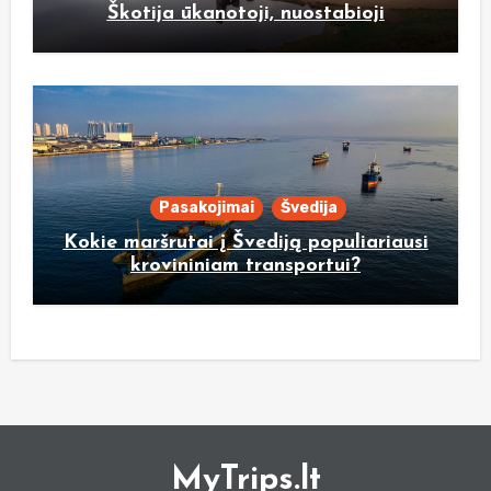
Škotija ūkanotoji, nuostabioji
Pasakojimai
Švedija
Kokie maršrutai į Švediją populiariausi
krovininiam transportui?
MyTrips.lt