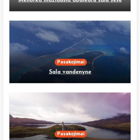
Menorka maziausia abalearu salu sese
Pasakojimai
Sala vandenyne
Pasakojimai