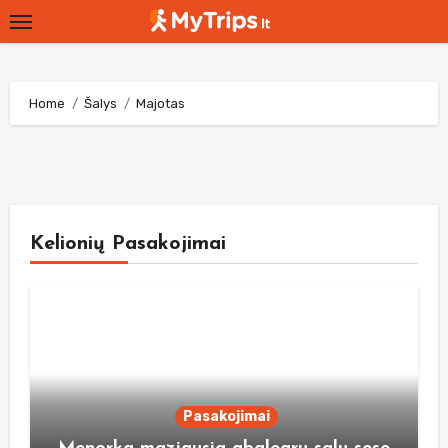
Skip
to
content
Home
Šalys
Majotas
Kelionių Pasakojimai
Pasakojimai