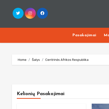
Skip
to
content
Pasakojimai
Ma
Home
Šalys
Centrinės Afrikos Respublika
Kelionių Pasakojimai