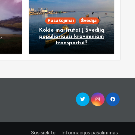
Pasakojimai
Švedija
Kokie maršrutai į Švediją
,
populiariausi krovininiam
transportui?
Susisiekite
Informacijos pašalinimas