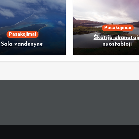
Pasakojimai
Pasakojimai
Škotija ūkanotoji
Sala vandenyne
nuostabioji