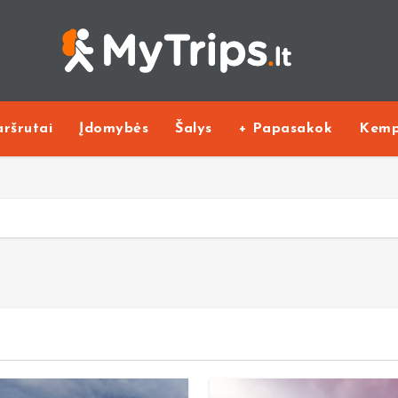
ršrutai
Įdomybės
Šalys
+ Papasakok
Kemp