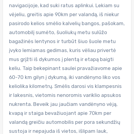
navigacijoje, kad suki ratus aplinkui. Lekiam su
vėjeliu, greitis apie 90km per valandą, iš niekur
pasirodo kelios smėlio kalvelių bangos, pašokam,
automobilį sumėto, šuoliukų metu sulūžo
bagažinės lentynos ir turbūt šiuo šuole metu
įvyko lemiamas gedimas, kuris vėliau privertė
mus grįžti iš dykumos į plentą ir etapą baigti
keliu. Taip bekepinant saulei pravažiavome apie
60-70 km gilyn į dykumą, iki vandėnyno liko vos
keliolika kilometrų. Smėlis darosi vis klampesnis
ir lakesnis, vietomis nenoromis variklio apsukos
nukrenta. Beveik jau jaučiam vandėnyno vėją,
kvapą ir staiga bevažiuojant apie 70km per
valandą greičiu automobilis per pora sekundžių
sustoja ir nepajuda iš vietos, išlipam lauk,