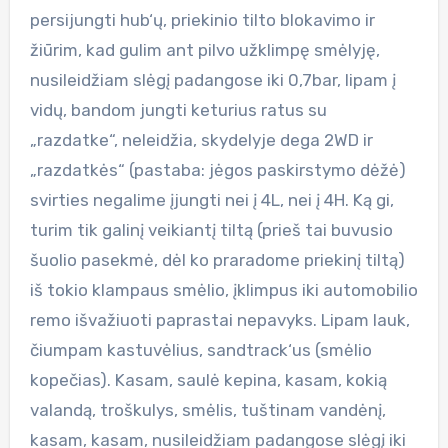
persijungti hub‘ų, priekinio tilto blokavimo ir
žiūrim, kad gulim ant pilvo užklimpę smėlyję,
nusileidžiam slėgį padangose iki 0,7bar, lipam į
vidų, bandom jungti keturius ratus su
„razdatke“, neleidžia, skydelyje dega 2WD ir
„razdatkės“ (pastaba: jėgos paskirstymo dėžė)
svirties negalime įjungti nei į 4L, nei į 4H. Ką gi,
turim tik galinį veikiantį tiltą (prieš tai buvusio
šuolio pasekmė, dėl ko praradome priekinį tiltą)
iš tokio klampaus smėlio, įklimpus iki automobilio
remo išvažiuoti paprastai nepavyks. Lipam lauk,
čiumpam kastuvėlius, sandtrack‘us (smėlio
kopečias). Kasam, saulė kepina, kasam, kokią
valandą, troškulys, smėlis, tuštinam vandėnį,
kasam, kasam, nusileidžiam padangose slėgį iki