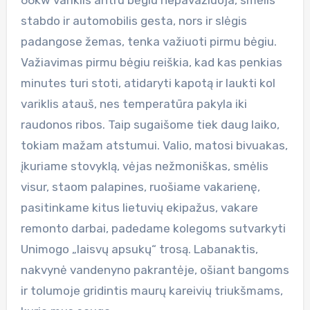
stabdo ir automobilis gesta, nors ir slėgis
padangose žemas, tenka važiuoti pirmu bėgiu.
Važiavimas pirmu bėgiu reiškia, kad kas penkias
minutes turi stoti, atidaryti kapotą ir laukti kol
variklis atauš, nes temperatūra pakyla iki
raudonos ribos. Taip sugaišome tiek daug laiko,
tokiam mažam atstumui. Valio, matosi bivuakas,
įkuriame stovyklą, vėjas nežmoniškas, smėlis
visur, staom palapines, ruošiame vakarienę,
pasitinkame kitus lietuvių ekipažus, vakare
remonto darbai, padedame kolegoms sutvarkyti
Unimogo „laisvų apsukų“ trosą. Labanaktis,
nakvynė vandenyno pakrantėje, ošiant bangoms
ir tolumoje gridintis maurų kareivių triukšmams,