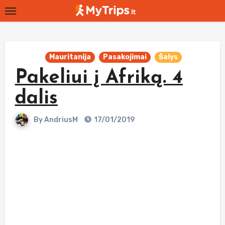
Skip
to
content
Mauritanija
Pasakojimai
Šalys
Pakeliui į Afriką. 4
dalis
By
AndriusM
17/01/2019