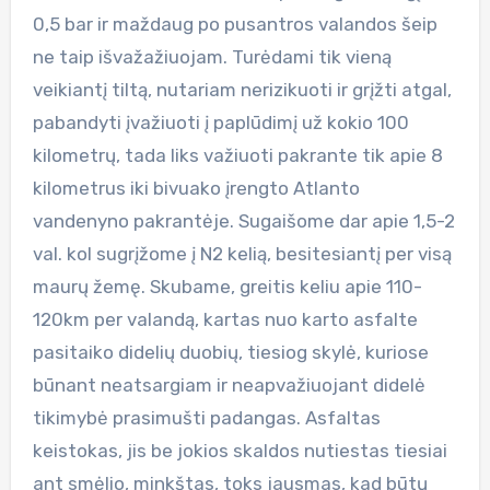
0,5 bar ir maždaug po pusantros valandos šeip
ne taip išvažažiuojam. Turėdami tik vieną
veikiantį tiltą, nutariam nerizikuoti ir grįžti atgal,
pabandyti įvažiuoti į paplūdimį už kokio 100
kilometrų, tada liks važiuoti pakrante tik apie 8
kilometrus iki bivuako įrengto Atlanto
vandenyno pakrantėje. Sugaišome dar apie 1,5-2
val. kol sugrįžome į N2 kelią, besitesiantį per visą
maurų žemę. Skubame, greitis keliu apie 110-
120km per valandą, kartas nuo karto asfalte
pasitaiko didelių duobių, tiesiog skylė, kuriose
būnant neatsargiam ir neapvažiuojant didelė
tikimybė prasimušti padangas. Asfaltas
keistokas, jis be jokios skaldos nutiestas tiesiai
ant smėlio, minkštas, toks jausmas, kad būtų