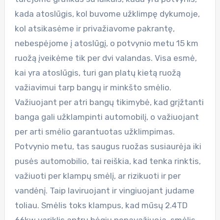
kada atoslūgis, kol buvome užklimpę dykumoje,
kol atsikasėme ir privažiavome pakrantę,
nebespėjome į atoslūgį, o potvynio metu 15 km
ruožą įveikėme tik per dvi valandas. Visa esmė,
kai yra atoslūgis, turi gan platų kietą ruožą
važiavimui tarp bangų ir minkšto smėlio.
Važiuojant per atri bangų tikimybė, kad grįžtanti
banga gali užklampinti automobilį, o važiuojant
per arti smėlio garantuotas užklimpimas.
Potvynio metu, tas saugus ruožas susiaurėja iki
pusės automobilio, tai reiškia, kad tenka rinktis,
važiuoti per klampų smėlį, ar rizikuoti ir per
vandėnį. Taip laviruojant ir vingiuojant judame
toliau. Smėlis toks klampus, kad mūsų 2.4TD
66kw variklis antru bėgiu nepavažiuoja, smėlis