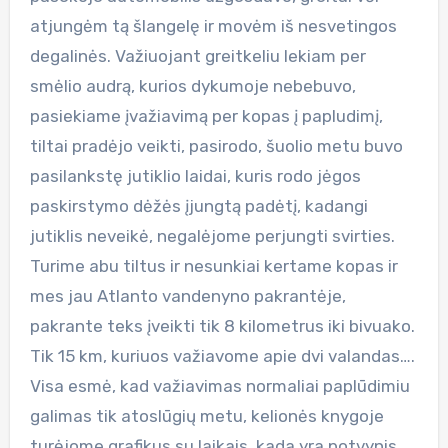
atjungėm tą šlangelę ir movėm iš nesvetingos
degalinės. Važiuojant greitkeliu lekiam per
smėlio audrą, kurios dykumoje nebebuvo,
pasiekiame įvažiavimą per kopas į papludimį,
tiltai pradėjo veikti, pasirodo, šuolio metu buvo
pasilankstę jutiklio laidai, kuris rodo jėgos
paskirstymo dėžės įjungtą padėtį, kadangi
jutiklis neveikė, negalėjome perjungti svirties.
Turime abu tiltus ir nesunkiai kertame kopas ir
mes jau Atlanto vandenyno pakrantėje,
pakrante teks įveikti tik 8 kilometrus iki bivuako.
Tik 15 km, kuriuos važiavome apie dvi valandas….
Visa esmė, kad važiavimas normaliai paplūdimiu
galimas tik atoslūgių metu, kelionės knygoje
turėjome grafikus su laikais, kada yra potvynis,