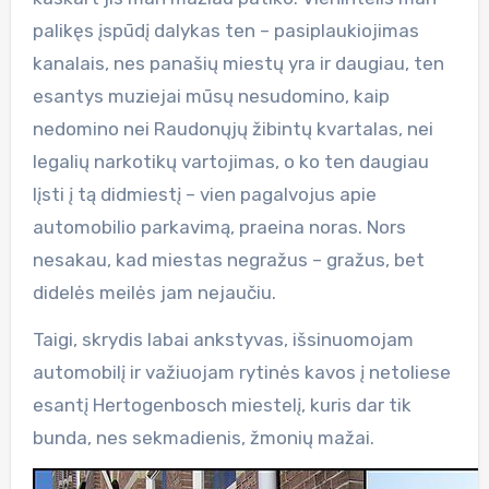
palikęs įspūdį dalykas ten – pasiplaukiojimas
kanalais, nes panašių miestų yra ir daugiau, ten
esantys muziejai mūsų nesudomino, kaip
nedomino nei Raudonųjų žibintų kvartalas, nei
legalių narkotikų vartojimas, o ko ten daugiau
lįsti į tą didmiestį – vien pagalvojus apie
automobilio parkavimą, praeina noras. Nors
nesakau, kad miestas negražus – gražus, bet
didelės meilės jam nejaučiu.
Taigi, skrydis labai ankstyvas, išsinuomojam
automobilį ir važiuojam rytinės kavos į netoliese
esantį Hertogenbosch miestelį, kuris dar tik
bunda, nes sekmadienis, žmonių mažai.