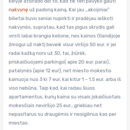
kelyje atsirado dėl to, kad tik ten pavyko gauti
nakvynę
už padorią kainą. Kai jau ,,akcijiniai”
bilietai buvo seniai nupirkti ir pradėjau ieškoti
nakvynės, supratau, kad tas pigus skrydis gali
virsti labai brangia kelione, nes kainos Olandijoje
žmogui už naktį beveik visur viršijo 50 eur. ir jei
radai kažką nors už 30, tai, žiūrėk,
priskaičiuojami parkingo( apie 20 eur. parai),
patalynės (apie 12 eur), net miesto mokestis
kainuoja nuo 3 ki 7 eur, kai kitur 1 – 1,5 eur. arba iš
viso nebūna. Taip kad, kai radau šiuos
apartamentus, kurių kaina su visais įskaičiuotais
mokesčiais neviršijo 25 eur., griebiau net
nepasitarus su draugėmis ir nesigilinus kas per
miestas.