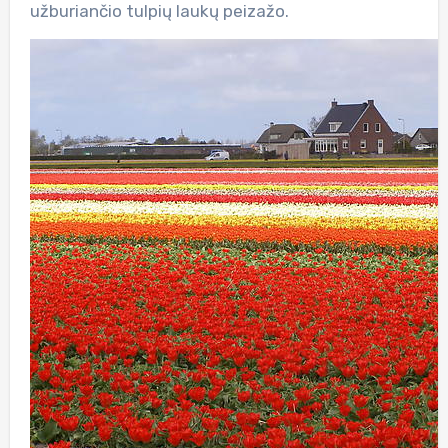
užburiančio tulpių laukų peizažo.