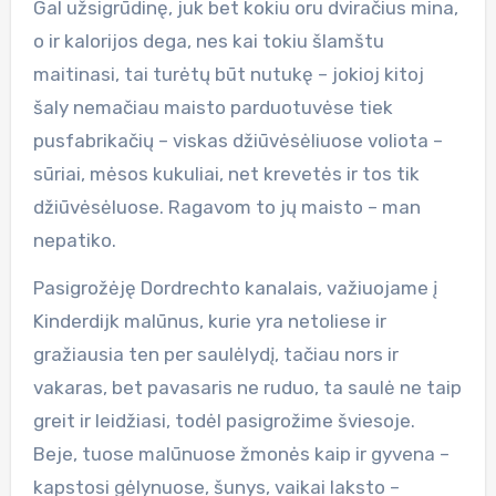
Gal užsigrūdinę, juk bet kokiu oru dviračius mina,
o ir kalorijos dega, nes kai tokiu šlamštu
maitinasi, tai turėtų būt nutukę – jokioj kitoj
šaly nemačiau maisto parduotuvėse tiek
pusfabrikačių – viskas džiūvėsėliuose voliota –
sūriai, mėsos kukuliai, net krevetės ir tos tik
džiūvėsėluose. Ragavom to jų maisto – man
nepatiko.
Pasigrožėję Dordrechto kanalais, važiuojame į
Kinderdijk malūnus, kurie yra netoliese ir
gražiausia ten per saulėlydį, tačiau nors ir
vakaras, bet pavasaris ne ruduo, ta saulė ne taip
greit ir leidžiasi, todėl pasigrožime šviesoje.
Beje, tuose malūnuose žmonės kaip ir gyvena –
kapstosi gėlynuose, šunys, vaikai laksto –