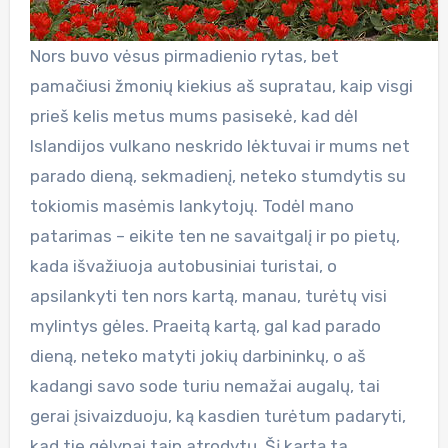
Nors buvo vėsus pirmadienio rytas, bet
pamačiusi žmonių kiekius aš supratau, kaip visgi
prieš kelis metus mums pasisekė, kad dėl
Islandijos vulkano neskrido lėktuvai ir mums net
parado dieną, sekmadienį, neteko stumdytis su
tokiomis masėmis lankytojų. Todėl mano
patarimas – eikite ten ne savaitgalį ir po pietų,
kada išvažiuoja autobusiniai turistai, o
apsilankyti ten nors kartą, manau, turėtų visi
mylintys gėles. Praeitą kartą, gal kad parado
dieną, neteko matyti jokių darbininkų, o aš
kadangi savo sode turiu nemažai augalų, tai
gerai įsivaizduoju, ką kasdien turėtum padaryti,
kad tie gėlynai taip atrodytų. Šį kartą ta