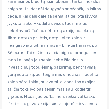
kai mašinos kreditą išsimokėsim, tai kai mokslus
baigsim, tai dar dėl daugybės priežasčių, o laikas
bėga. Ir kai galų gale ta seniai atidėliota išvyka
įvyksta, sako – kodėl aš visus tuos metus
nekeliavau? Tačiau dėl tokių akcijų pasekmių
tikrai neteks gailėtis, netgi jei ta kaina ir
nesigavo jau tokia ir maža – bilietai kainavo po
86 eurus. Tai nežinau ar čia pigu ar brangu, nes
man kelionės jau seniai nebe išlaidos, o
investicija: į tobulėjimą, pažinimą, bendravimą,
gerą nuotaiką, bei teigiamas emocijas. Todėl ta
kaina nėra tokia jau svarbi, o visos tos akcijos,
tai čia toks lyg pasiteisinimas sau, kodėl tik
grįžus iš Nicos, jau po 1,5 mėn. reikia vėl kažkur
lėkti – ,,taigi va, akcija susiviliojom” – ir visiems