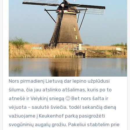
Nors pirmadienį Lietuvą dar lepino užplūdusi
šiluma, čia jau atslinko atšalimas, kuris po to
atnešė ir Velykinį sniegą 🙂 Bet nors šalta ir
vėjuota – saulutė šviečia, todėl sekančią dieną
važiuojame į Keukenhof parką pasigrožėti
svogūninių augalų grožiu. Pakeliui stabtelim prie