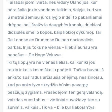
Tai labai įdomi vieta, nes vidury Olandijos, kur
nėra šalia jokio vandens telkinio, šalyje, kuri yra
3 metrai žemiau jūros lygio ir dėl to pakankamai
drėgna, bei išraižyta daugybės kanalų, driekiasi
didžiulės smėlio kopos, kaip kokioj dykumoj. Tai
De Loonse en Drunense Duinen nacionalinis
parkas. Ir jis toks ne vienas – kiek šiauriau yra
panašus – De Hoge Veluwe .
Iki tų kopų yra ne vienas kelias, kai kur iki jos
reikia ir kelis km miškeliu paėjėti. Tačiau buvau iš
anksto susiradus arčiausią priėjimą, nes žinojau,
kad po ankstyvo skrydžio būsim pavargę
pėsčiųjų žygiams. Prasėdėjom ten gerą valandą,
vaizdas nuostabus – vietiniai suvažiavę ten su
šunimis, vaikais…Tik va – bile kur kakojantys