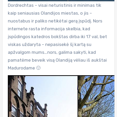
Dordrechtas – visai neturistinis ir minimas tik
kaip seniausias Olandijos miestas, o jis –
nuostabus ir paliko netikėtai gerą įspūdį. Nors
internete rasta informacija skelbia, kad
įspūdingos katedros bokštas dirba iki 17 val, bet
viskas uždaryta – nepasisekė šį kartą su
apžvalgom mums…nors, galima sakyti, kad
pamatėme beveik visą Olandiją vėliau iš aukštai
Madurodame 🙂