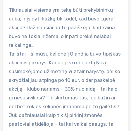
Tikriausiai visiems yra tekę būti prekybininkų
auka, ir įsigyti kažką tik todėl, kad buvo ,,gera”
akcija? Dažniausiai po to paaiškėja, kad kaina
buvo ne tokia ir žema, o ir pati prekė nelabai
reikalinga…
Tai štai – ši mūsų kelionė į Olandiją buvo tipiškas
akcijinis pirkinys. Kadangi skrendant į Nicą
susimokėjome už metinę Wizzair narystę, dėl ko
skrydžiai jau atpinga po 10 eur, o dar paskelbė
akciją – klubo nariams – 30% nuolaidą – tai kaip
gi nesusiviliosi? Tik skirtumas tas, jog kažin ar
dėl bet kokios kelionės įmanoma po to gailėtis?
Juk dažniausiai kaip tik šį pirkinį žmonės
pastoviai atidėlioja – tai kai vaikai paaugs, tai