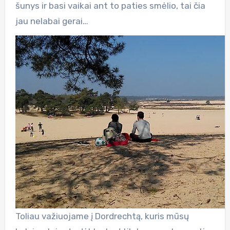
šunys ir basi vaikai ant to paties smėlio, tai čia
jau nelabai gerai…
Toliau važiuojame į Dordrechtą, kuris mūsų