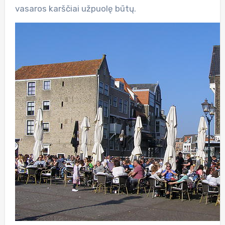
vasaros karščiai užpuolę būtų.