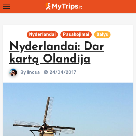
Skip
to
content
Nyderlandai
Pasakojimai
Šalys
Nyderlandai: Dar
kartą Olandija
By
linosa
24/04/2017