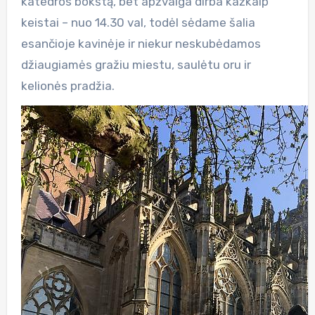
katedros bokštą, bet apžvalga dirba kažkaip
keistai – nuo 14.30 val, todėl sėdame šalia
esančioje kavinėje ir niekur neskubėdamos
džiaugiamės gražiu miestu, saulėtu oru ir
kelionės pradžia.