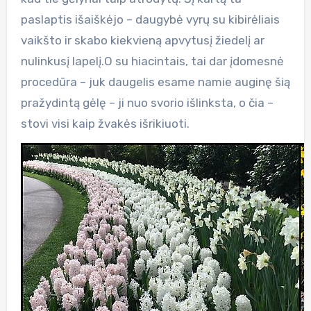
paslaptis išaiškėjo – daugybė vyrų su kibirėliais
vaikšto ir skabo kiekvieną apvytusį žiedelį ar
nulinkusį lapelį.O su hiacintais, tai dar įdomesnė
procedūra – juk daugelis esame namie auginę šią
pražydintą gėlę – ji nuo svorio išlinksta, o čia –
stovi visi kaip žvakės išrikiuoti.