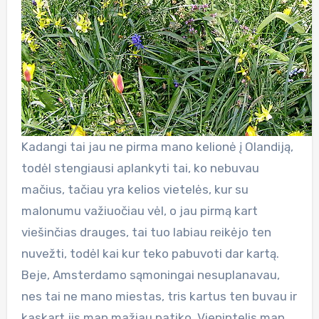
Kadangi tai jau ne pirma mano kelionė į Olandiją,
todėl stengiausi aplankyti tai, ko nebuvau
mačius, tačiau yra kelios vietelės, kur su
malonumu važiuočiau vėl, o jau pirmą kart
viešinčias drauges, tai tuo labiau reikėjo ten
nuvežti, todėl kai kur teko pabuvoti dar kartą.
Beje, Amsterdamo sąmoningai nesuplanavau,
nes tai ne mano miestas, tris kartus ten buvau ir
kaskart jis man mažiau patiko. Vienintelis man