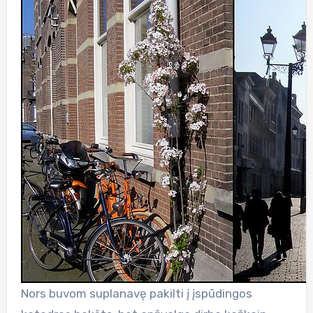
Nors buvom suplanavę pakilti į įspūdingos