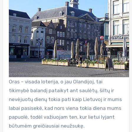
Oras – visada loterija, o jau Olandijoj, tai
tikimybė balandį pataikyt ant saulėtų, šiltų ir
nevėjuotų dienų tokia pati kaip Lietuvoj ir mums
labai pasisekė, kad nors viena tokia diena mums
papuolė, todėl važiuojam ten, kur lietui lyjant
būtumėm greičiausiai neužsukę.