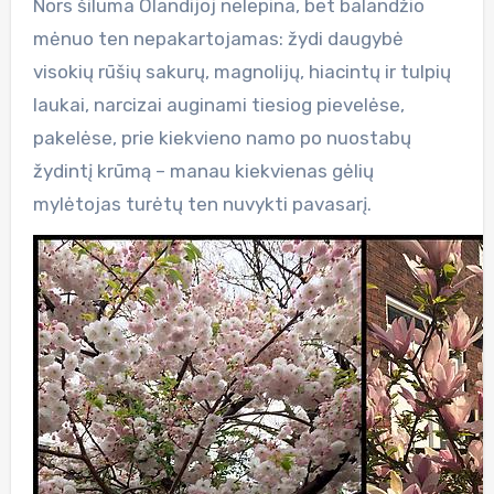
Nors šiluma Olandijoj nelepina, bet balandžio
mėnuo ten nepakartojamas: žydi daugybė
visokių rūšių sakurų, magnolijų, hiacintų ir tulpių
laukai, narcizai auginami tiesiog pievelėse,
pakelėse, prie kiekvieno namo po nuostabų
žydintį krūmą – manau kiekvienas gėlių
mylėtojas turėtų ten nuvykti pavasarį.