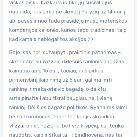
viskas aišku. Kažkada iš tikrųjų susiviliojus
nuolaida, nusipirkome skrydį į Paryžių už 14 eur. į
abi puses ir nuo tada prasidėjo mūsų moteriškos
kompanijos kelionės, kurios tapo tradicinės, taip
kad kartais neblogai tos akcijos 🙂
Beje, kas nori sutaupyti, praktinis patarimas –
skrendant su Wizzair, didesnis rankinis bagažas
kainuoja apie 15 eur., tačiau, nusipirkus
pirmenybinį įlaipinimą už 5 eur., galima imti
rankinę ir mažą orlaivio bagažą, o daiktų
sutalpinsite į abu tikrai daugiau, nei į vieną
rankinį. Dėl šios bagažo politikos, Ryanairas laimi
be konkurencijos, todėl ten kur jis skraidina,
Wizzairo net nežiūriu, bet yra krypčių, kur tenka
naudotis, kaip ir šį kartą – į Eindhoveną, nes tai