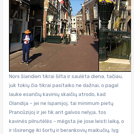
Nors šiandien tikrai šilta ir saulėta diena, tačiau,
juk tokių čia tikrai pasitaiko ne dažnai, o pagal
lauke esančių kavinių skaičių atrodo, kad
Olandija – jei ne Ispanijoj, tai minimum pietų
Prancūzijoj ir jei tik ant galvos nelyja, tos
kavinės pilnutėlės – mėgsta jie jose leisti laiką, o
ir išsirengę iki šortų ir berankovių maikučių, lyg